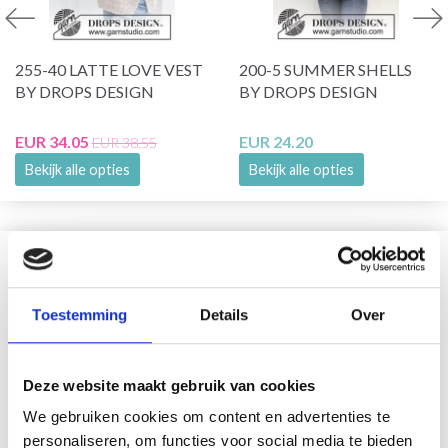
255-40 LATTE LOVE VEST
200-5 SUMMER SHELLS
BY DROPS DESIGN
BY DROPS DESIGN
EUR 34.05
EUR 24.20
EUR 38.55
Bekijk alle opties
Bekijk alle opties
VERGELIJKBAAR MET DIT
Toestemming
Details
Over
26% korting
Deze website maakt gebruik van cookies
We gebruiken cookies om content en advertenties te
personaliseren, om functies voor social media te bieden