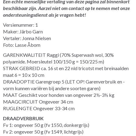
Een echte menselijke vertaling van deze pagina zal binnenkort
beschikbaar zijn. Aarzel niet om contact op te nemen met onze
ondersteuningsdienst als je vragen hebt!
Versienummer: 1
Maker: Järbo Garn
Vertaler: Jonna Nielsen
Foto: Lasse Åbom
GARENKWALITEIT Raggi (70% Superwash wol, 30%
polyamide. Moersleutel 100/150 g = 150/225 m)
STRAK GEBREID ca. 16 st en 22 nld tricotst met breinaalden
maat 6 = 10 x 10 cm
DRAADOPTIE Garengroep 5 (LET OP! Garenverbruik en -
vorm kunnen variëren bij andere soorten garen)
MAAT Geschikt voor honden van ongeveer 2½-3½ kg
MAAGCIRCUIT Ongeveer 34 cm
RUGLENGTE Ongeveer 33-34 cm
DRAADVERBRUIK
Fv 1: ongeveer 50 g (fv 1550, donkergrijs)
Fv 2: ongeveer 50 g (fv 1549, lichtgrijs)