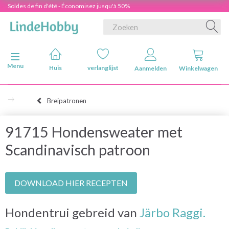
Soldes de fin d'été - Économisez jusqu'à 50%
Navigatie in-/uitschakelen
Menu
Huis
verlanglijst
Aanmelden
Winkelwagen
Breipatronen
91715 Hondensweater met
Scandinavisch patroon
DOWNLOAD HIER RECEPTEN
Hondentrui gebreid van
Järbo Raggi.