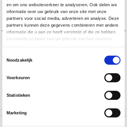
en om ons websiteverkeer te analyseren. Ook delen we
informatie over uw gebruik van onze site met onze
partners voor social media, adverteren en analyse. Deze
partners kunnen deze gegevens combineren met andere
informatie die u aan ze heeft verstrekt of die ze hebben
verzameld op basis van uw gebruik van hun services.
Toestemmingsselectie
Noodzakelijk
ALLER À LA MAIN À CAPUCHE DENTELLE
Voorkeuren
EUR 22.95
EUR 31.05
Statistieken
Bekijk alle opties
Marketing
ANDEREN KOCHTEN OOK