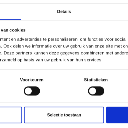
Details
 van cookies
ent en advertenties te personaliseren, om functies voor social
. Ook delen we informatie over uw gebruik van onze site met on
e. Deze partners kunnen deze gegevens combineren met andere i
erzameld op basis van uw gebruik van hun services.
ANDMADE CARDIGAN
ALLER À LA MAIN CHEMISI
NT
CLASSIQUE
Voorkeuren
Statistieken
9.34
EUR 22.24
EUR 26.04
EUR 29.84
 alle opties
Bekijk alle opties
Selectie toestaan