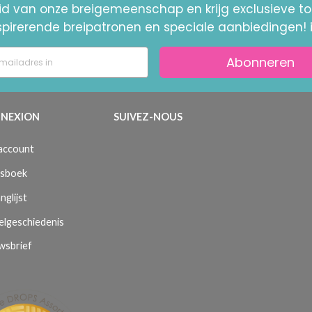
id van onze breigemeenschap en krijg exclusieve 
nspirerende breipatronen en speciale aanbiedingen! 
Abonneren
NEXION
SUIVEZ-NOUS
 account
sboek
nglijst
elgeschiedenis
wsbrief