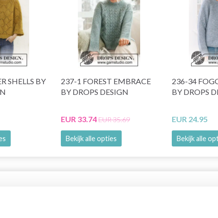
R SHELLS BY
237-1 FOREST EMBRACE
236-34 FO
GN
BY DROPS DESIGN
BY DROPS D
EUR 33.74
EUR 24.95
EUR 35.69
ies
Bekijk alle opties
Bekijk alle op
korting
26% korting