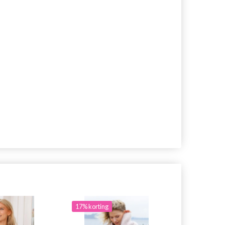
17% korting
29% korting