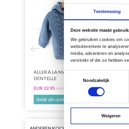
Toestemming
Deze website maakt gebruik
We gebruiken cookies om cont
websiteverkeer te analyseren
media, adverteren en analys
verstrekt of die ze hebben v
ALLER À LA MAIN À CAPUCHE
GO H
Toestemmingsselectie
DENTELLE
VOLA
Noodzakelijk
EUR 22.95
EUR 1
EUR 31.05
Bekijk alle opties
Bekijk
Weigeren
ANDEREN KOCHTEN OOK