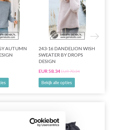
GGY AUTUMN
243-16 DANDELION WISH
258-17 WIS
ESIGN
SWEATER BY DROPS
DANDELIO
DESIGN
DESIGN
EUR 58.34
EUR 31.95
EUR 70.34
E
ties
Bekijk alle opties
Bekijk alle o
27% korting
23% korting