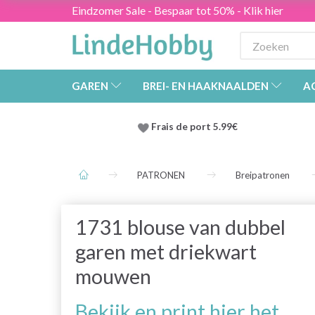
Eindzomer Sale - Bespaar tot 50% - Klik hier
GAREN
BREI- EN HAAKNAALDEN
A
Frais de port 5.99€
PATRONEN
Breipatronen
1731 blouse van dubbel
garen met driekwart
mouwen
Bekijk en print hier het