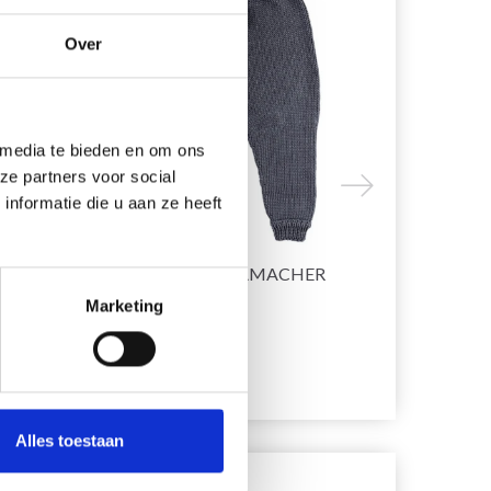
Over
 media te bieden en om ons
ze partners voor social
nformatie die u aan ze heeft
ER
GO HANDMADE GAMACHER
ALLER À L
CLASSIC
DENTELLE
Marketing
EUR 21.30
EUR 28.25
EUR 29.20
E
Bekijk alle opties
Bekijk alle o
Alles toestaan