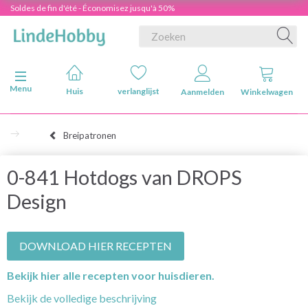
Soldes de fin d'été - Économisez jusqu'à 50%
Navigatie in-/uitschakelen
Menu
Huis
verlanglijst
Aanmelden
Winkelwagen
Breipatronen
0-841 Hotdogs van DROPS
Design
DOWNLOAD HIER RECEPTEN
Bekijk hier alle recepten voor huisdieren.
Bekijk de volledige beschrijving