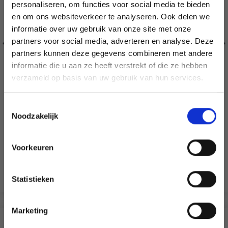
personaliseren, om functies voor social media te bieden
en om ons websiteverkeer te analyseren. Ook delen we
informatie over uw gebruik van onze site met onze
partners voor social media, adverteren en analyse. Deze
Économisez jusqu'à 50 %
partners kunnen deze gegevens combineren met andere
informatie die u aan ze heeft verstrekt of die ze hebben
Soyez le premier à connaître nos soldes et
verzameld op basis van uw gebruik van hun services.
offres limitées en vous inscrivant à notre
newsletter gratuite !
Toestemmingsselectie
Noodzakelijk
CLOVER SOFT TOUCH HAAKNAALD (0.5–6.0 MM)
EUR 3.10
EUR 4.45
Voorkeuren
Oui, inscrivez-moi !
Bekijk alle opties
Statistieken
Non, merci
Marketing
Wil je liever nieuws ontvangen over onze
ANDEREN KOCHTEN OOK
aanbiedingen en kortingen in het