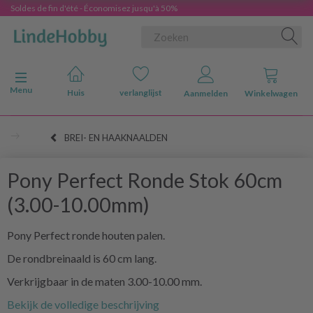
Soldes de fin d'été - Économisez jusqu'à 50%
Navigatie in-/uitschakelen
Menu
Huis
verlanglijst
Aanmelden
Winkelwagen
BREI- EN HAAKNAALDEN
Pony Perfect Ronde Stok 60cm
(3.00-10.00mm)
Pony Perfect ronde houten palen.
De rondbreinaald is 60 cm lang.
Verkrijgbaar in de maten 3.00-10.00 mm.
Bekijk de volledige beschrijving