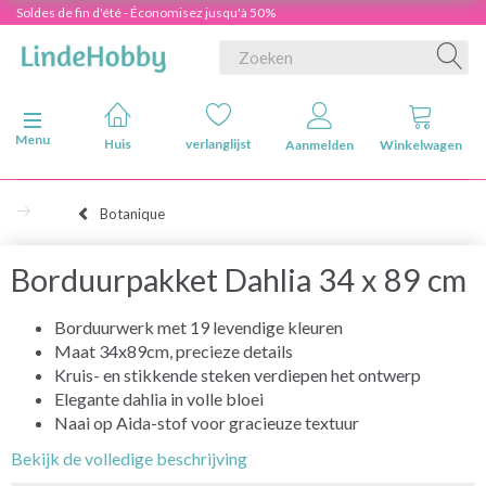
Soldes de fin d'été - Économisez jusqu'à 50%
Navigatie in-/uitschakelen
Menu
Huis
verlanglijst
Aanmelden
Winkelwagen
Botanique
Borduurpakket Dahlia 34 x 89 cm
Borduurwerk met 19 levendige kleuren
Maat 34x89cm, precieze details
Kruis- en stikkende steken verdiepen het ontwerp
Elegante dahlia in volle bloei
Naai op Aida-stof voor gracieuze textuur
Bekijk de volledige beschrijving