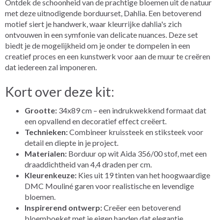
Ontdek de schoonheid van de prachtige bloemen uit de natuur
met deze uitnodigende borduurset, Dahlia. Een betoverend
motief siert je handwerk, waar kleurrijke dahlia's zich
ontvouwen in een symfonie van delicate nuances. Deze set
biedt je de mogelijkheid om je onder te dompelen in een
creatief proces en een kunstwerk voor aan de muur te creëren
dat iedereen zal imponeren.
Kort over deze kit:
Grootte:
34x89 cm – een indrukwekkend formaat dat
een opvallend en decoratief effect creëert.
Technieken:
Combineer kruissteek en stiksteek voor
detail en diepte in je project.
Materialen:
Borduur op wit Aida 356/00 stof, met een
draaddichtheid van 4,4 draden per cm.
Kleurenkeuze:
Kies uit 19 tinten van het hoogwaardige
DMC Mouliné garen voor realistische en levendige
bloemen.
Inspirerend ontwerp:
Creëer een betoverend
bloemboeket met je eigen handen dat elegantie