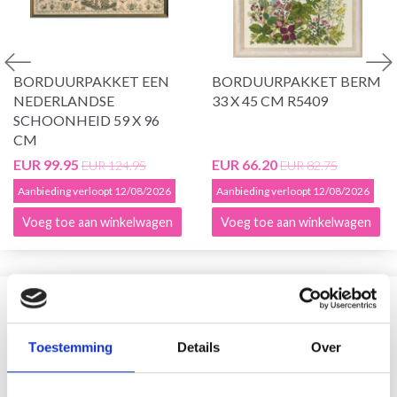
BORDUURPAKKET EEN
BORDUURPAKKET BERM
NEDERLANDSE
33 X 45 CM R5409
SCHOONHEID 59 X 96
CM
EUR 99.95
EUR 66.20
EUR 124.95
EUR 82.75
Aanbieding verloopt 12/08/2026
Aanbieding verloopt 12/08/2026
Voeg toe aan winkelwagen
Voeg toe aan winkelwagen
VERGELIJKBAAR MET DIT
Toestemming
Details
Over
19% korting