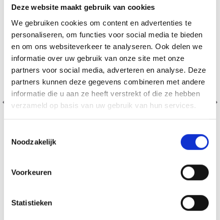
Deze website maakt gebruik van cookies
We gebruiken cookies om content en advertenties te
personaliseren, om functies voor social media te bieden
en om ons websiteverkeer te analyseren. Ook delen we
informatie over uw gebruik van onze site met onze
partners voor social media, adverteren en analyse. Deze
Économisez jusqu'à 50 %
partners kunnen deze gegevens combineren met andere
informatie die u aan ze heeft verstrekt of die ze hebben
Soyez le premier à connaître nos soldes et
verzameld op basis van uw gebruik van hun services.
offres limitées en vous inscrivant à notre
newsletter gratuite !
Toestemmingsselectie
Noodzakelijk
Voorkeuren
BORDUURPAKKET DRAKENBLOEM 40 X 80 CM
Oui, inscrivez-moi !
EUR 29.60
EUR 36.99
Statistieken
Non, merci
Aanbieding verloopt 12/08/2026