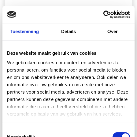
50-5 Fairy Flurry Balaclava by
DROPS Design
Toestemming
Details
Over
DROPS Children 50-5
#fairyflurrybalaclava
DROPS Design: Patroon fs-013-bn
Deze website maakt gebruik van cookies
Garengroep
B
We gebruiken cookies om content en advertenties te
-------------------------------------------------------
personaliseren, om functies voor social media te bieden
en om ons websiteverkeer te analyseren. Ook delen we
MATEN:
informatie over uw gebruik van onze site met onze
Voor hoofdmaat cm:
partners voor social media, adverteren en analyse. Deze
48/50 - 50/52 - 52/53 - 53/54 - 54/55 - 55/56 - 56/57
partners kunnen deze gegevens combineren met andere
Leeftijd kind:
2 - 3/4 - 5/6 - 7/8 - 9/10 - 11/12 - 13/14 jaar
informatie die u aan ze heeft verstrekt of die ze hebben
verzameld op basis van uw gebruik van hun services.
GAREN:
DROPS FIESTA van garnstudio (behoort tot garengroep
Toestemmingsselectie
B)
Noodzakelijk