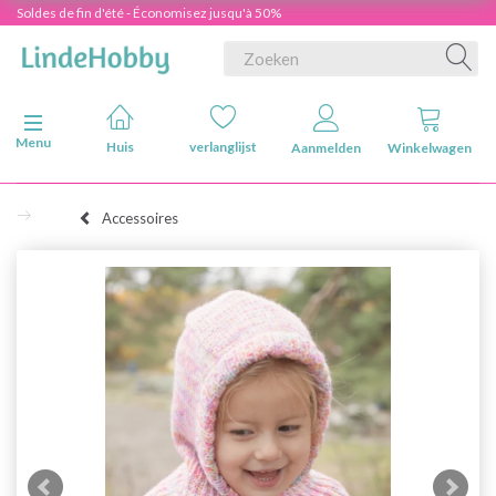
Soldes de fin d'été - Économisez jusqu'à 50%
Navigatie in-/uitschakelen
Menu
Huis
verlanglijst
Aanmelden
Winkelwagen
Accessoires