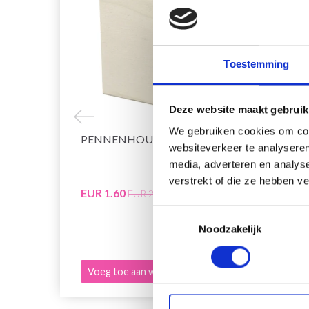
Toestemming
Deze website maakt gebruik
We gebruiken cookies om cont
PENNENHOUDER 9,5X7,5 CM
KNIT
websiteverkeer te analyseren
KABEL
media, adverteren en analys
CM)
verstrekt of die ze hebben v
EUR 1.60
EUR 3
EUR 2.30
Toestemmingsselectie
Aanbied
Noodzakelijk
Voeg toe aan winkelwagen
Bekijk