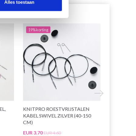
Alles toestaan
19% korting
40% korting
EL,
KNITPRO ROESTVRIJSTALEN
HOBBYARTS
KABEL SWIVEL ZILVER (40-150
GOUD, 7–30
CM)
EUR 3.70
EUR 0.95
EUR 4.60
EU