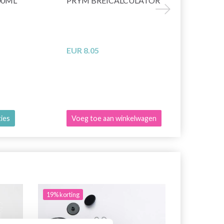
00ML
PRYM BREICALCULATOR
ÉTUI CHI
CROCHETS 
20X15 CM
EUR 8.05
EUR 52.25
ties
Voeg toe aan winkelwagen
Voeg toe a
19% korting
40% korting