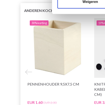
Weigeren
ANDEREN KOCHTEN OOK
30% korting
19% 
PENNENHOUDER 9,5X7,5 CM
KNIT
KABEL
CM)
EUR 1.60
EUR 3
EUR 2.30