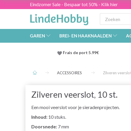
Eindzomer Sale - Bespaar tot 50% - Klik hier
GAREN
BREI- EN HAAKNAALDEN
A
Frais de port 5.99€
ACCESSOIRES
Zilveren veerslot
Zilveren veerslot, 10 st.
Een mooi veerslot voor je sieradenprojecten.
Inhoud:
10 stuks.
Doorsnede:
7 mm