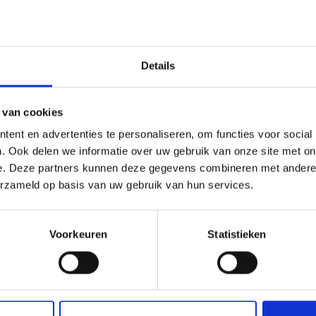
Details
 van cookies
ent en advertenties te personaliseren, om functies voor social
PRO ROESTVRIJSTALEN
KNITPRO THIN & FLEX KAB
. Ook delen we informatie over uw gebruik van onze site met on
 SWIVEL GOUD (40-150
PAARS SWIVEL, 40–150 CM
e. Deze partners kunnen deze gegevens combineren met andere i
erzameld op basis van uw gebruik van hun services.
.70
EUR 2.99
EUR 4.60
EUR 3.75
ing verloopt 08/09/2026
Aanbieding verloopt 08/09/2026
Voorkeuren
Statistieken
 alle opties
Bekijk alle opties