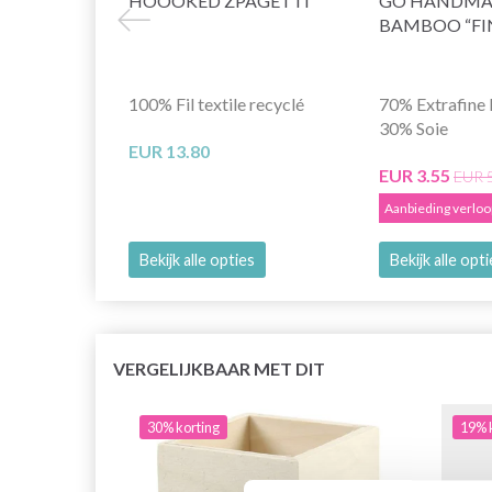
HOOOKED ZPAGETTI
GO HANDMA
BAMBOO “FI
100% Fil textile recyclé
70% Extrafine 
30% Soie
EUR 13.80
EUR 3.55
EUR 
Aanbieding verlo
Bekijk alle opties
Bekijk alle opt
VERGELIJKBAAR MET DIT
30% korting
19% 