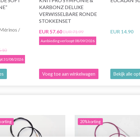
DE SOFT
KNITPRO SYMFONIE &
EUCALAN 5
NE”
KARBONZ DELUXE
VERWISSELBARE RONDE
STOKKENSET
Mérinos /
EUR 57.60
EUR 14.90
EUR 71.99
Aanbieding verloopt 08/09/2026
5.10
opt 31/08/2026
ies
Voeg toe aan winkelwagen
Bekijk alle op
korting
20% korting