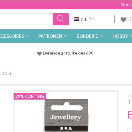
Nous
L
NL
CCESSOIRES
PATRONEN
BORDERIE
HOBBY
Livraison gratuite dès 69€
, 10 st.
29% KORTING