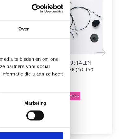
Over
 media te bieden en om ons
EL,
KNITPRO ROESTVRIJSTALEN
HOBBYARTS
ze partners voor social
KABEL SWIVEL ZILVER (40-150
GOUD, 7–30
nformatie die u aan ze heeft
CM)
EUR 3.70
EUR 0.95
EUR 4.60
EU
Aanbieding verloopt 08/09/2026
Aanbieding ver
Marketing
Bekijk alle opties
Bekijk alle o