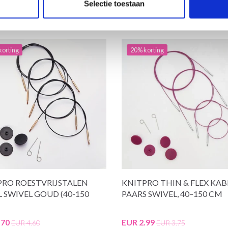
Selectie toestaan
korting
20% korting
PRO ROESTVRIJSTALEN
KNITPRO THIN & FLEX KAB
 SWIVEL GOUD (40-150
PAARS SWIVEL, 40–150 CM
.70
EUR 2.99
EUR 4.60
EUR 3.75