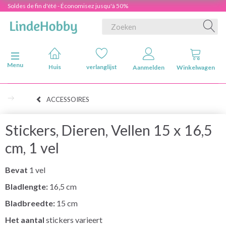
Soldes de fin d'été - Économisez jusqu'à 50%
Navigatie in-/uitschakelen
Menu
Huis
verlanglijst
Aanmelden
Winkelwagen
ACCESSOIRES
Stickers, Dieren, Vellen 15 x 16,5
cm, 1 vel
Bevat
1 vel
Bladlengte:
16,5 cm
Bladbreedte:
15 cm
Het aantal
stickers varieert