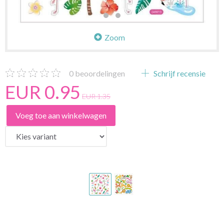
Zoom
0
beoordelingen
Schrijf recensie
EUR 0.95
EUR 1.35
Voeg toe aan winkelwagen