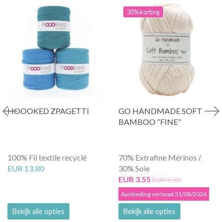
30% korting
HOOOKED ZPAGETTI
GO HANDMADE SOFT
BAMBOO “FINE”
100% Fil textile recyclé
70% Extrafine Mérinos /
EUR 13.80
30% Soie
EUR 3.55
EUR 5.10
Aanbieding verloopt 31/08/2026
Bekijk alle opties
Bekijk alle opties