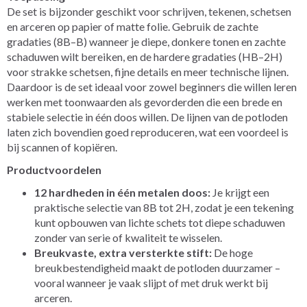
De set is bijzonder geschikt voor schrijven, tekenen, schetsen
en arceren op papier of matte folie. Gebruik de zachte
gradaties (8B–B) wanneer je diepe, donkere tonen en zachte
schaduwen wilt bereiken, en de hardere gradaties (HB–2H)
voor strakke schetsen, fijne details en meer technische lijnen.
Daardoor is de set ideaal voor zowel beginners die willen leren
werken met toonwaarden als gevorderden die een brede en
stabiele selectie in één doos willen. De lijnen van de potloden
laten zich bovendien goed reproduceren, wat een voordeel is
bij scannen of kopiëren.
Productvoordelen
12 hardheden in één metalen doos:
Je krijgt een
praktische selectie van 8B tot 2H, zodat je een tekening
kunt opbouwen van lichte schets tot diepe schaduwen
zonder van serie of kwaliteit te wisselen.
Breukvaste, extra versterkte stift:
De hoge
breukbestendigheid maakt de potloden duurzamer –
vooral wanneer je vaak slijpt of met druk werkt bij
arceren.