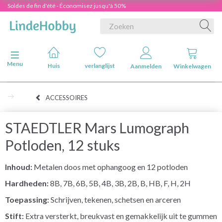
Soldes de fin d'été - Économisez jusqu'à 50%
Navigatie in-/uitschakelen
Menu
Huis
verlanglijst
Aanmelden
Winkelwagen
ACCESSOIRES
STAEDTLER Mars Lumograph
Potloden, 12 stuks
Inhoud:
Metalen doos met ophangoog en 12 potloden
Hardheden:
8B, 7B, 6B, 5B, 4B, 3B, 2B, B, HB, F, H, 2H
Toepassing:
Schrijven, tekenen, schetsen en arceren
Stift:
Extra versterkt, breukvast en gemakkelijk uit te gummen