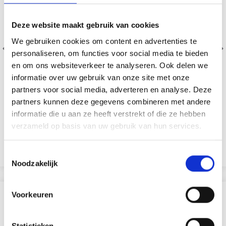
Deze website maakt gebruik van cookies
We gebruiken cookies om content en advertenties te
HOOOKED ZPAGETTI
GO HANDMADE SOFT
personaliseren, om functies voor social media te bieden
BAMBOO “FINE”
en om ons websiteverkeer te analyseren. Ook delen we
informatie over uw gebruik van onze site met onze
partners voor social media, adverteren en analyse. Deze
100% Fil textile recyclé
70% Extrafine Mérinos /
partners kunnen deze gegevens combineren met andere
EUR 13.80
30% Soie
informatie die u aan ze heeft verstrekt of die ze hebben
EUR 3.55
EUR 5.10
verzameld op basis van uw gebruik van hun services.
Aanbieding verloopt 31/08/2026
Bekijk alle opties
Bekijk alle opties
Toestemmingsselectie
Noodzakelijk
Voorkeuren
VERGELIJKBAAR MET DIT
30% korting
Statistieken