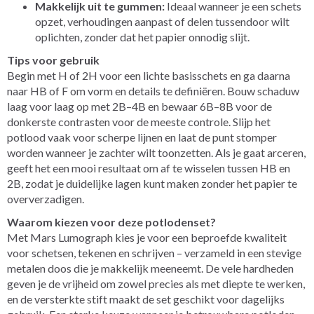
Makkelijk uit te gummen:
Ideaal wanneer je een schets
opzet, verhoudingen aanpast of delen tussendoor wilt
oplichten, zonder dat het papier onnodig slijt.
Tips voor gebruik
Begin met H of 2H voor een lichte basisschets en ga daarna
naar HB of F om vorm en details te definiëren. Bouw schaduw
laag voor laag op met 2B–4B en bewaar 6B–8B voor de
donkerste contrasten voor de meeste controle. Slijp het
potlood vaak voor scherpe lijnen en laat de punt stomper
worden wanneer je zachter wilt toonzetten. Als je gaat arceren,
geeft het een mooi resultaat om af te wisselen tussen HB en
2B, zodat je duidelijke lagen kunt maken zonder het papier te
oververzadigen.
Waarom kiezen voor deze potlodenset?
Met Mars Lumograph kies je voor een beproefde kwaliteit
voor schetsen, tekenen en schrijven – verzameld in een stevige
metalen doos die je makkelijk meeneemt. De vele hardheden
geven je de vrijheid om zowel precies als met diepte te werken,
en de versterkte stift maakt de set geschikt voor dagelijks