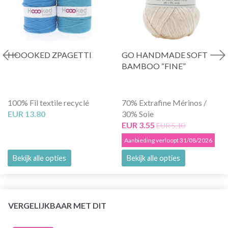
HOOOKED ZPAGETTI
GO HANDMADE SOFT
BAMBOO “FINE”
100% Fil textile recyclé
70% Extrafine Mérinos /
EUR 13.80
30% Soie
EUR 3.55
EUR 5.10
Aanbieding verloopt 31/08/2026
Bekijk alle opties
Bekijk alle opties
VERGELIJKBAAR MET DIT