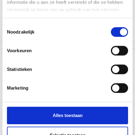
informatie die u aan ze heeft verstrekt of die ze hebben
EUR 1.60
EUR 2.30
verzameld op basis van uw gebruik van hun services.
Toestemmingsselectie
Voeg toe aan winkelwagen
Noodzakelijk
Voorkeuren
ANDEREN KOCHTEN OOK
Statistieken
30% korting
Marketing
Alles toestaan