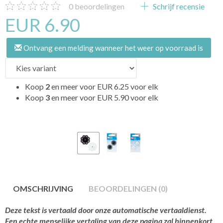
0
beoordelingen
Schrijf recensie
EUR 6.90
Ontvang een melding wanneer het weer op voorraad is
Koop
2
en meer voor
EUR 6.25
voor elk
Koop
3
en meer voor
EUR 5.90
voor elk
OMSCHRIJVING
BEOORDELINGEN (0)
Deze tekst is vertaald door onze automatische vertaaldienst.
Een echte menselijke vertaling van deze pagina zal binnenkort