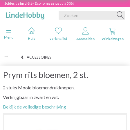
Soldes de fin d'été - Économisez jusqu'à 50%
Navigatie in-/uitschakelen
Menu
Huis
verlanglijst
Aanmelden
Winkelwagen
ACCESSOIRES
Prym rits bloemen, 2 st.
2 stuks Mooie bloemendrukknopen.
Verkrijgbaar in zwart en wit.
Bekijk de volledige beschrijving