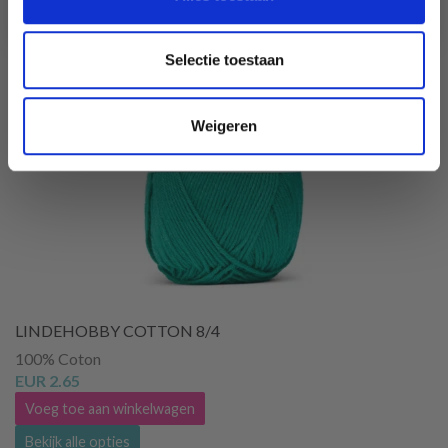
Selectie toestaan
Weigeren
LINDEHOBBY COTTON 8/4
100% Coton
EUR 2.65
Voeg toe aan winkelwagen
Bekijk alle opties