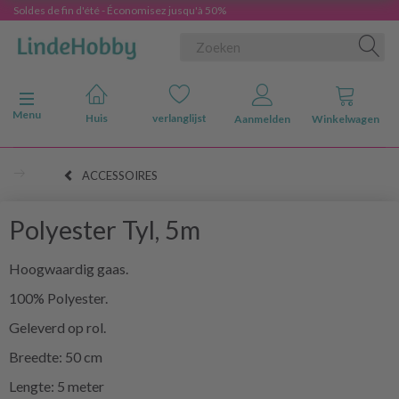
Soldes de fin d'été - Économisez jusqu'à 50%
Navigatie in-/uitschakelen
Menu
Huis
verlanglijst
Aanmelden
Winkelwagen
ACCESSOIRES
Polyester Tyl, 5m
Hoogwaardig gaas.
100% Polyester.
Geleverd op rol.
Breedte: 50 cm
Lengte: 5 meter