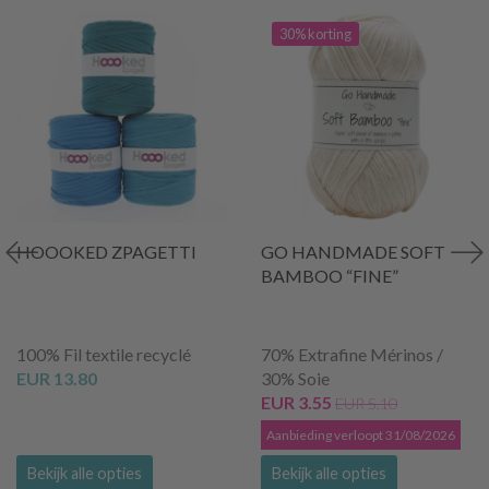
30% korting
HOOOKED ZPAGETTI
GO HANDMADE SOFT
BAMBOO “FINE”
100% Fil textile recyclé
70% Extrafine Mérinos /
EUR 13.80
30% Soie
EUR 3.55
EUR 5.10
Aanbieding verloopt 31/08/2026
Bekijk alle opties
Bekijk alle opties