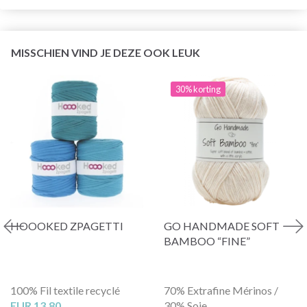
MISSCHIEN VIND JE DEZE OOK LEUK
30% korting
HOOOKED ZPAGETTI
GO HANDMADE SOFT
BAMBOO “FINE”
100% Fil textile recyclé
70% Extrafine Mérinos /
EUR 13.80
30% Soie