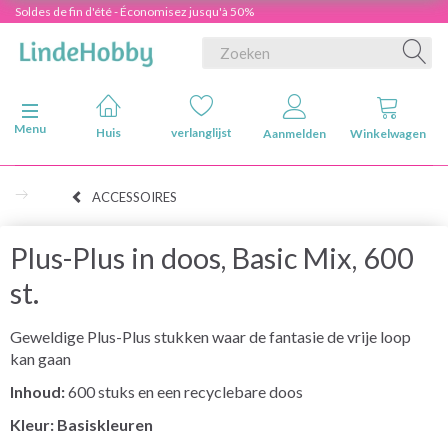
Soldes de fin d'été - Économisez jusqu'à 50%
Navigatie in-/uitschakelen
Menu
Huis
verlanglijst
Aanmelden
Winkelwagen
ACCESSOIRES
Plus-Plus in doos, Basic Mix, 600
st.
Geweldige Plus-Plus stukken waar de fantasie de vrije loop
kan gaan
Inhoud:
600 stuks en een recyclebare doos
Kleur: Basiskleuren