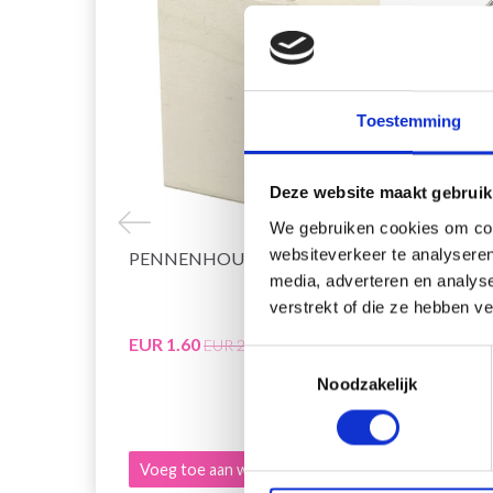
Toestemming
Deze website maakt gebruik
We gebruiken cookies om cont
websiteverkeer te analyseren
PENNENHOUDER 9,5X7,5 CM
HOBB
media, adverteren en analys
ZILVE
verstrekt of die ze hebben v
EUR 1.60
EUR 0
EUR 2.30
Toestemmingsselectie
Aanbied
Noodzakelijk
Voeg toe aan winkelwagen
Bekijk