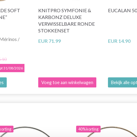
DE SOFT
KNITPRO SYMFONIE &
EUCALAN 5
NE”
KARBONZ DELUXE
VERWISSELBARE RONDE
STOKKENSET
Mérinos /
EUR 71.99
EUR 14.90
5.10
opt 31/08/2026
ies
Voeg toe aan winkelwagen
Bekijk alle op
korting
40% korting