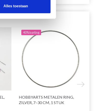
Alles toestaan
40% korting
EL,
HOBBYARTS METALEN RING,
KNITPRO R
ZILVER, 7–30 CM, 1 STUK
KABEL SWIV
CM)