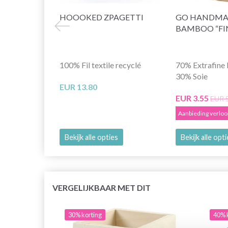
HOOOKED ZPAGETTI
GO HANDMA
BAMBOO “FI
100% Fil textile recyclé
70% Extrafine 
30% Soie
EUR 13.80
EUR 3.55
EUR 
Aanbieding verlo
Bekijk alle opties
Bekijk alle opt
VERGELIJKBAAR MET DIT
30% korting
40% 