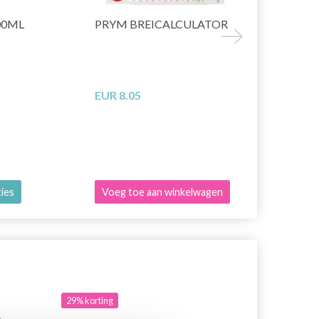
00ML
PRYM BREICALCULATOR
ÉTUI CHI
CROCHETS 
20X15 CM
EUR 8.05
EUR 52.25
ties
Voeg toe aan winkelwagen
Voeg toe a
29% korting
30% korting