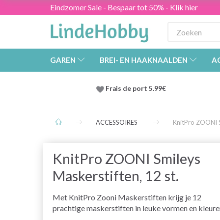
Eindzomer Sale - Bespaar tot 50% - Klik hier
GAREN
BREI- EN HAAKNAALDEN
A
Frais de port 5.99€
ACCESSOIRES
KnitPro ZOONI S
KnitPro ZOONI Smileys
Maskerstiften, 12 st.
Met KnitPro Zooni Maskerstiften krijg je 12
prachtige maskerstiften in leuke vormen en kleure