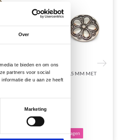
Over
 media te bieden en om ons
ze partners voor social
G,
TINNEN KNOOP 16,5 MM MET
GO HANDM
nformatie die u aan ze heeft
BLOEM OOGJE
EUR 0.95
EUR 2.25
EUR 1.35
EU
Aanbieding ver
Marketing
Voeg toe aan winkelwagen
Bekijk alle o