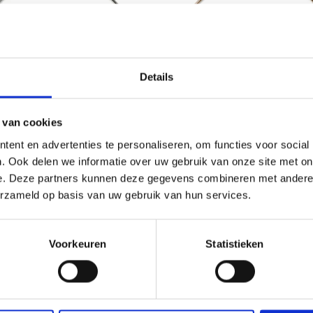
Details
 van cookies
ent en advertenties te personaliseren, om functies voor social
. Ook delen we informatie over uw gebruik van onze site met on
YARTS METALEN RING,
HOBBYARTS METALEN RIN
e. Deze partners kunnen deze gegevens combineren met andere i
R, 7–30 CM, 1 STUK
GOUD, 7–30 CM, 1 STUK
erzameld op basis van uw gebruik van hun services.
.95
EUR 0.95
EUR 1.60
EUR 1.60
ing verloopt 31/08/2026
Aanbieding verloopt 31/08/2026
Voorkeuren
Statistieken
 alle opties
Bekijk alle opties