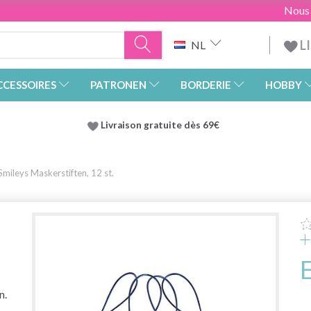
Nous
L
NL
CCESSOIRES
PATRONEN
BORDERIE
HOBBY
Livraison gratuite dès 69€
mileys Maskerstiften, 12 st.
n.