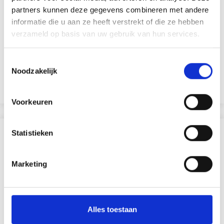
partners kunnen deze gegevens combineren met andere
PENNENHOUDER 9,5X7,5 CM
informatie die u aan ze heeft verstrekt of die ze hebben
verzameld op basis van uw gebruik van hun services.
EUR 1.60
EUR 2.30
Toestemmingsselectie
Noodzakelijk
Voeg toe aan winkelwagen
Voorkeuren
Statistieken
ANDEREN KOCHTEN OOK
30% korting
Marketing
Alles toestaan