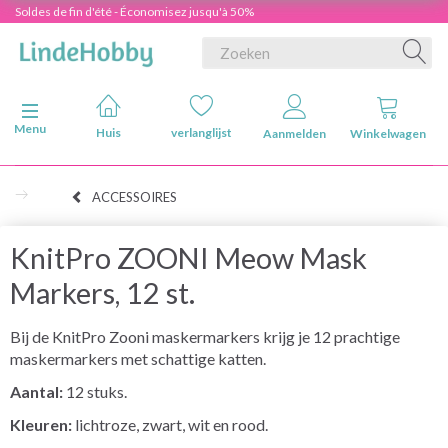
Soldes de fin d'été - Économisez jusqu'à 50%
Navigatie in-/uitschakelen
Menu
Huis
verlanglijst
Aanmelden
Winkelwagen
ACCESSOIRES
KnitPro ZOONI Meow Mask
Markers, 12 st.
Bij de KnitPro Zooni maskermarkers krijg je 12 prachtige
maskermarkers met schattige katten.
Aantal:
12 stuks.
Kleuren:
lichtroze, zwart, wit en rood.