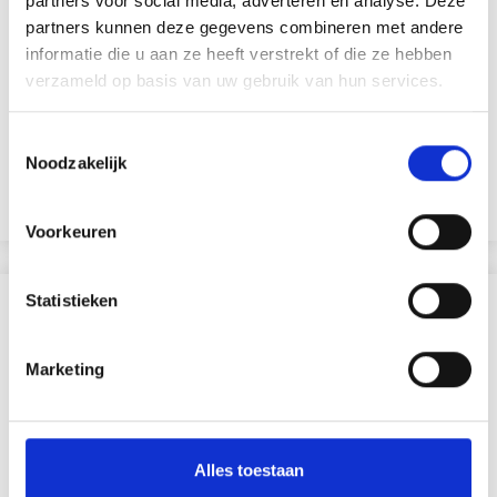
partners voor social media, adverteren en analyse. Deze
partners kunnen deze gegevens combineren met andere
PENNENHOUDER 9,5X7,5 CM
informatie die u aan ze heeft verstrekt of die ze hebben
verzameld op basis van uw gebruik van hun services.
EUR 1.60
EUR 2.30
Toestemmingsselectie
Noodzakelijk
Voeg toe aan winkelwagen
Voorkeuren
Statistieken
ANDEREN KOCHTEN OOK
30% korting
Marketing
Alles toestaan