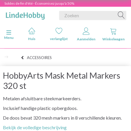
Soldes de fin d'été - Économisez jusqu'à 50%
Navigatie in-/uitschakelen
Menu
Huis
verlanglijst
Aanmelden
Winkelwagen
ACCESSOIRES
HobbyArts Mask Metal Markers
320 st
Metalen afsluitbare steekmarkeerders.
Inclusief handige plastic opbergdoos.
De doos bevat 320 mesh markers in 8 verschillende kleuren.
Bekijk de volledige beschrijving