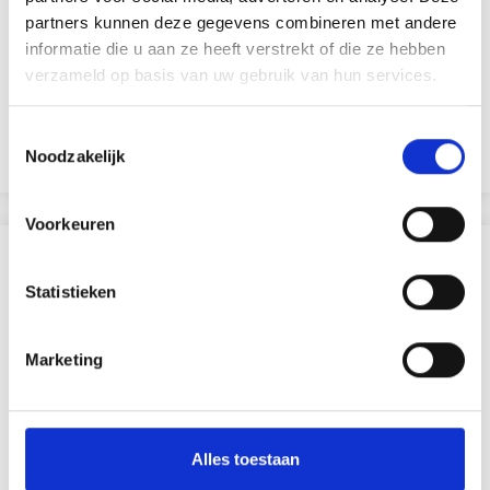
PENNENHOUDER 9,5X7,5 CM
partners kunnen deze gegevens combineren met andere
informatie die u aan ze heeft verstrekt of die ze hebben
EUR 1.60
EUR 2.30
verzameld op basis van uw gebruik van hun services.
Toestemmingsselectie
Noodzakelijk
Voeg toe aan winkelwagen
Voorkeuren
ANDEREN KOCHTEN OOK
Statistieken
19% korting
Marketing
Alles toestaan