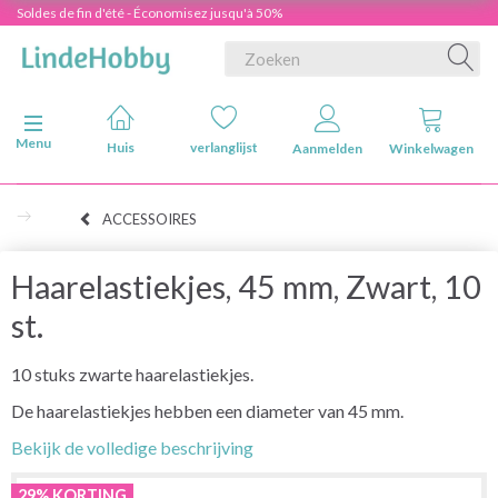
Soldes de fin d'été - Économisez jusqu'à 50%
Navigatie in-/uitschakelen
Menu
Huis
verlanglijst
Aanmelden
Winkelwagen
ACCESSOIRES
Haarelastiekjes, 45 mm, Zwart, 10
st.
10 stuks zwarte haarelastiekjes.
De haarelastiekjes hebben een diameter van 45 mm.
Bekijk de volledige beschrijving
29% KORTING