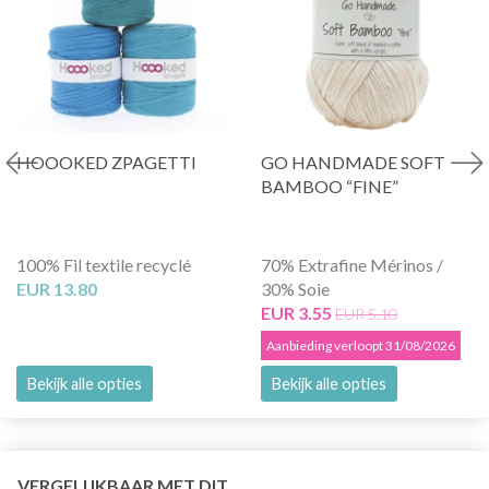
HOOOKED ZPAGETTI
GO HANDMADE SOFT
BAMBOO “FINE”
100% Fil textile recyclé
70% Extrafine Mérinos /
EUR 13.80
30% Soie
EUR 3.55
EUR 5.10
Aanbieding verloopt 31/08/2026
Bekijk alle opties
Bekijk alle opties
VERGELIJKBAAR MET DIT