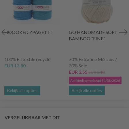
HOOOKED ZPAGETTI
GO HANDMADE SOFT
BAMBOO “FINE”
100% Fil textile recyclé
70% Extrafine Mérinos /
EUR 13.80
30% Soie
EUR 3.55
EUR 5.10
Aanbieding verloopt 31/08/2026
Bekijk alle opties
Bekijk alle opties
VERGELIJKBAAR MET DIT