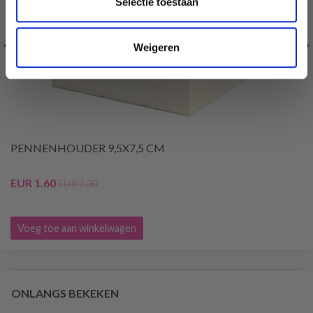
Selectie toestaan
Weigeren
PENNENHOUDER 9,5X7,5 CM
EUR 1.60
EUR 2.30
Voeg toe aan winkelwagen
ONLANGS BEKEKEN