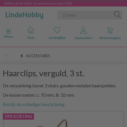
Soldes de fin d'été - Économisez jusqu'à 50%
Navigatie in-/uitschakelen
Menu
Huis
verlanglijst
Aanmelden
Winkelwagen
ACCESSOIRES
Haarclips, verguld, 3 st.
De verpakking bevat 3 stuks. gouden metalen haarspelden.
De lussen meten: L: 70 mm, B: 32 mm.
Bekijk de volledige beschrijving
29% KORTING