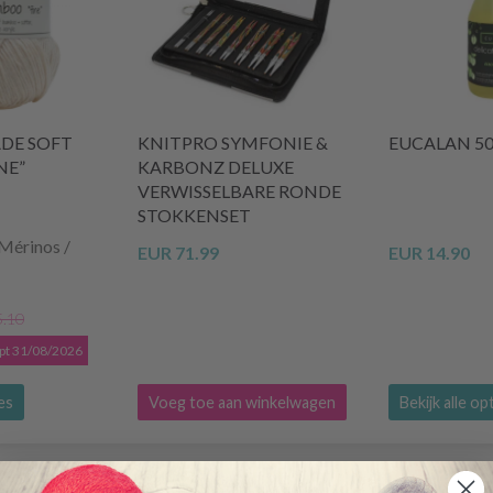
DE SOFT
KNITPRO SYMFONIE &
EUCALAN 5
NE”
KARBONZ DELUXE
VERWISSELBARE RONDE
STOKKENSET
Mérinos /
EUR 71.99
EUR 14.90
5.10
opt 31/08/2026
ies
Voeg toe aan winkelwagen
Bekijk alle op