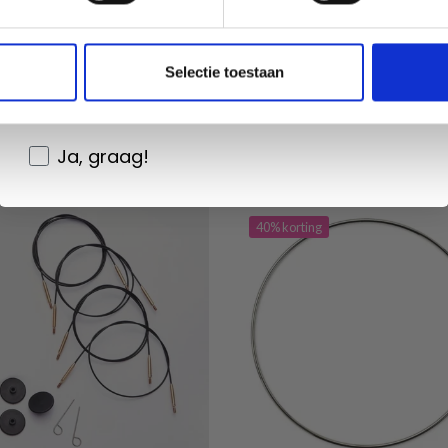
Non, merci
Wil je liever nieuws ontvangen over onze
Selectie toestaan
 alle opties
Bekijk alle opties
aanbiedingen en kortingen in het
Nederlands?
Ja, graag!
40% korting