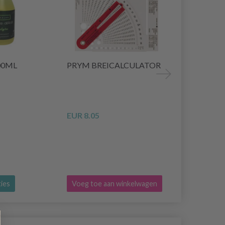
00ML
PRYM BREICALCULATOR
ÉTUI CHI
CROCHETS 
20X15 CM
EUR 8.05
EUR 52.25
ties
Voeg toe aan winkelwagen
Voeg toe a