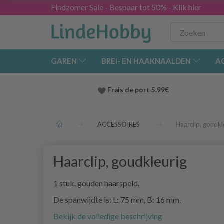
Eindzomer Sale - Bespaar tot 50% - Klik hier
GAREN
BREI- EN HAAKNAALDEN
A
Frais de port 5.99€
ACCESSOIRES
Haarclip, goudkl
Haarclip, goudkleurig
1 stuk. gouden haarspeld.
De spanwijdte is: L: 75 mm, B: 16 mm.
Bekijk de volledige beschrijving