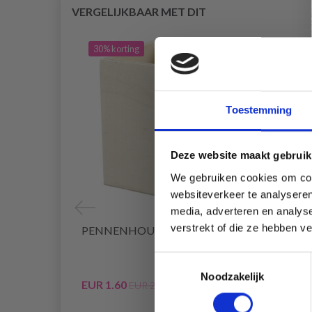
VERGELIJKBAAR MET DIT
30% korting
40% 
Toestemming
Deze website maakt gebruik
We gebruiken cookies om cont
websiteverkeer te analyseren
media, adverteren en analys
verstrekt of die ze hebben v
PENNENHOUDER 9,5X7,5 CM
HOBB
ZILVE
Toestemmingsselectie
Noodzakelijk
EUR 1.60
EUR 0
EUR 2.30
Aanbied