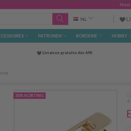
Nous
L
NL
CCESSOIRES
PATRONEN
BORDERIE
HOBBY
Livraison gratuite dès 69€
eurig
30% KORTING