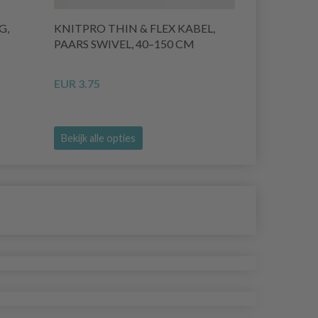
G,
KNITPRO THIN & FLEX KABEL,
KNITPRO R
PAARS SWIVEL, 40–150 CM
KABEL SWIV
CM)
EUR 3.75
EUR 4.60
Bekijk alle opties
Bekijk alle o