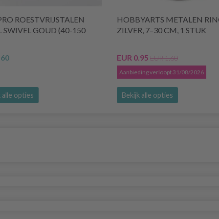
PRO ROESTVRIJSTALEN
HOBBYARTS METALEN RIN
 SWIVEL GOUD (40-150
ZILVER, 7–30 CM, 1 STUK
.60
EUR 0.95
EUR 1.60
Aanbieding verloopt 31/08/2026
 alle opties
Bekijk alle opties