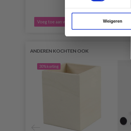
Weigeren
Voeg toe aan winkelwagen
Bekijk
ANDEREN KOCHTEN OOK
30% korting