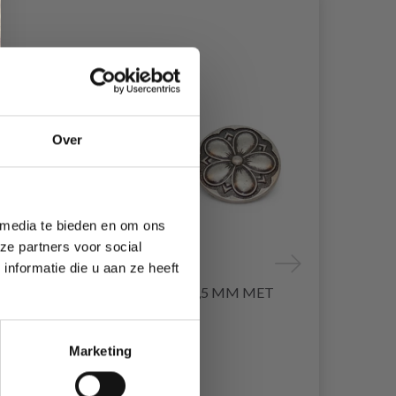
29% korting
30% korting
Over
 media te bieden en om ons
ze partners voor social
nformatie die u aan ze heeft
G,
TINNEN KNOOP 16,5 MM MET
GO HANDM
BLOEM OOGJE
Marketing
EUR 0.95
EUR 2.25
EUR 1.35
EU
Aanbieding ver