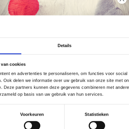
korting
40% korting
Économisez jusqu'à 50 %
Details
Soyez le premier à connaître nos soldes et
 van cookies
offres limitées en vous inscrivant à notre
ent en advertenties te personaliseren, om functies voor social
newsletter gratuite !
. Ook delen we informatie over uw gebruik van onze site met on
e. Deze partners kunnen deze gegevens combineren met andere i
erzameld op basis van uw gebruik van hun services.
YARTS METALEN RING,
HOBBYARTS METALEN RIN
R, 7–30 CM, 1 STUK
GOUD, 7–30 CM, 1 STUK
Oui, inscrivez-moi !
Voorkeuren
Statistieken
.95
EUR 0.95
EUR 1.60
EUR 1.60
ing verloopt 31/08/2026
Aanbieding verloopt 31/08/2026