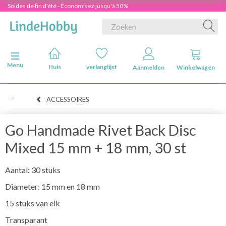
Soldes de fin d'été - Économisez jusqu'à 50%
Navigatie in-/uitschakelen
Menu
Huis
verlanglijst
Aanmelden
Winkelwagen
ACCESSOIRES
Go Handmade Rivet Back Disc
Mixed 15 mm + 18 mm, 30 st
Aantal: 30 stuks
Diameter: 15 mm en 18 mm
15 stuks van elk
Transparant