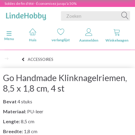
Soldes de fin d'été - Économisez jusqu'à 50%
Navigatie in-/uitschakelen
Menu
Huis
verlanglijst
Aanmelden
Winkelwagen
ACCESSOIRES
Go Handmade Klinknagelriemen,
8,5 x 1,8 cm, 4 st
Bevat
4 stuks
Materiaal:
PU-leer
Lengte:
8,5 cm
Breedte:
1,8 cm