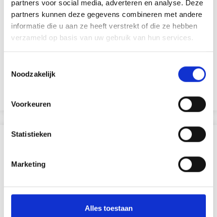
partners voor social media, adverteren en analyse. Deze
partners kunnen deze gegevens combineren met andere
informatie die u aan ze heeft verstrekt of die ze hebben
PENNENHOUDER 9,5X7,5 CM
verzameld op basis van uw gebruik van hun services.
EUR 1.60
EUR 2.30
Toestemmingsselectie
Noodzakelijk
Voeg toe aan winkelwagen
Voorkeuren
Statistieken
ANDEREN KOCHTEN OOK
Marketing
30% korting
Alles toestaan