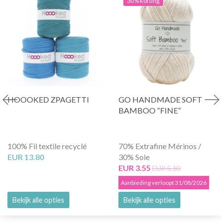
30% korting
HOOOKED ZPAGETTI
GO HANDMADE SOFT
BAMBOO “FINE”
100% Fil textile recyclé
70% Extrafine Mérinos /
EUR 13.80
30% Soie
EUR 3.55
EUR 5.10
Aanbieding verloopt 31/08/2026
Bekijk alle opties
Bekijk alle opties