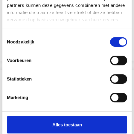
partners kunnen deze gegevens combineren met andere
PENNENHOUDER 9,5X7,5 CM
informatie die u aan ze heeft verstrekt of die ze hebben
verzameld op basis van uw gebruik van hun services.
EUR 1.60
EUR 2.30
Toestemmingsselectie
Noodzakelijk
Voeg toe aan winkelwagen
Voorkeuren
ANDEREN KOCHTEN OOK
Statistieken
30% korting
Marketing
Alles toestaan