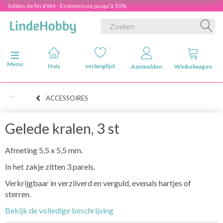
Soldes de fin d'été - Économisez jusqu'à 50%
Navigatie in-/uitschakelen
Menu
Huis
verlanglijst
Aanmelden
Winkelwagen
ACCESSOIRES
Gelede kralen, 3 st
Afmeting 5,5 x 5,5 mm.
In het zakje zitten 3 parels.
Verkrijgbaar in verzilverd en verguld, evenals hartjes of
sterren.
Bekijk de volledige beschrijving