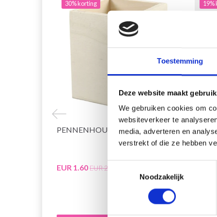
30% korting
19% 
Toestemming
Deze website maakt gebruik
We gebruiken cookies om cont
websiteverkeer te analyseren
PENNENHOUDER 9,5X7,5 CM
KNIT
media, adverteren en analys
KABEL
verstrekt of die ze hebben v
CM)
Toestemmingsselectie
EUR 1.60
EUR 3
EUR 2.30
Noodzakelijk
Aanbied