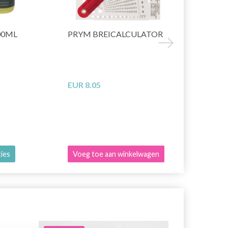
00ML
PRYM BREICALCULATOR
ÉTUI CHI
CROCHETS 
20X15 CM
EUR 8.05
EUR 52.25
ties
Voeg toe aan winkelwagen
Voeg toe a