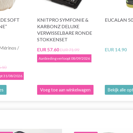
DE SOFT
KNITPRO SYMFONIE &
EUCALAN 5
NE”
KARBONZ DELUXE
VERWISSELBARE RONDE
STOKKENSET
Mérinos /
EUR 57.60
EUR 14.90
EUR 71.99
Aanbieding verloopt 08/09/2026
5.10
opt 31/08/2026
ies
Voeg toe aan winkelwagen
Bekijk alle op