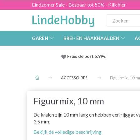
Eindzomer Sale - Bespaar tot 50% - Klik hier
GAREN
BREI- EN HAAKNAALDEN
A
Frais de port 5.99€
ACCESSOIRES
Figuurmix, 10 
Figuurmix, 10 mm
De kralen zijn 10 mm lang en hebben een rijggat v
3,5 mm.
Bekijk de volledige beschrijving