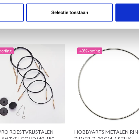
 alle opties
Bekijk alle opties
Selectie toestaan
korting
40% korting
PRO ROESTVRIJSTALEN
HOBBYARTS METALEN RIN
 SWIVEL GOUD (40-150
ZILVER, 7–30 CM, 1 STUK