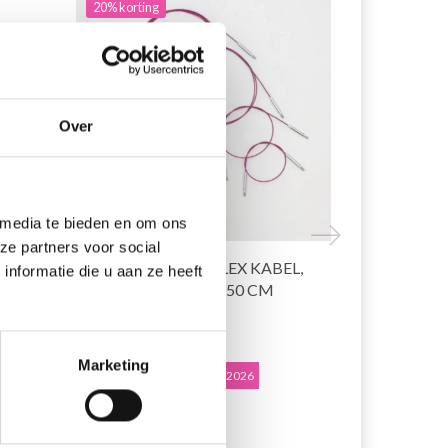
20% korting
19% korting
Over
 media te bieden en om ons
ze partners voor social
G,
KNITPRO THIN & FLEX KABEL,
KNITPRO R
nformatie die u aan ze heeft
PAARS SWIVEL, 40–150 CM
KABEL SWIV
CM)
EUR 2.99
EUR 3.70
EUR 3.75
EU
Marketing
Aanbieding verloopt 08/09/2026
Aanbieding ver