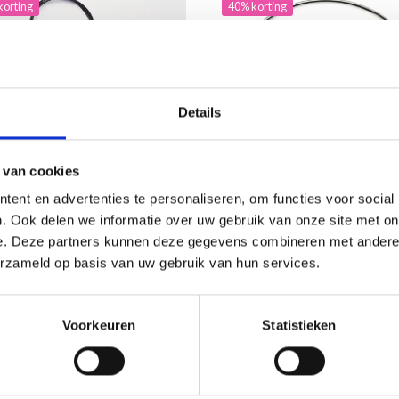
korting
40% korting
Details
 van cookies
ent en advertenties te personaliseren, om functies voor social
. Ook delen we informatie over uw gebruik van onze site met on
PRO ROESTVRIJSTALEN
HOBBYARTS METALEN RIN
e. Deze partners kunnen deze gegevens combineren met andere i
 SWIVEL GOUD (40-150
ZILVER, 7–30 CM, 1 STUK
erzameld op basis van uw gebruik van hun services.
.70
EUR 0.95
EUR 4.60
EUR 1.60
Voorkeuren
Statistieken
ing verloopt 08/09/2026
Aanbieding verloopt 31/08/2026