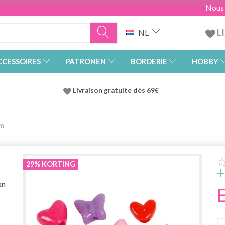
Nous
L
NL
CCESSOIRES
PATRONEN
BORDERIE
HOBBY
Livraison gratuite dès 69€
mm
29% KORTING
an