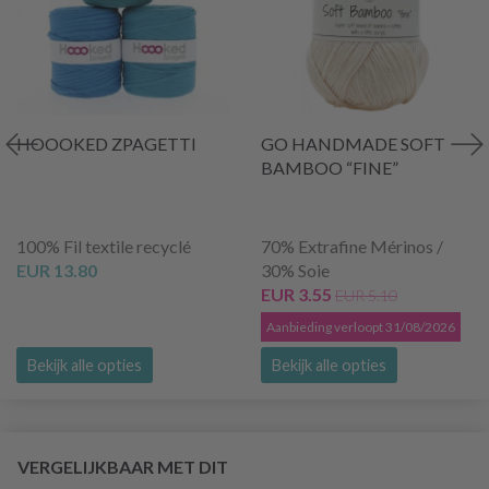
HOOOKED ZPAGETTI
GO HANDMADE SOFT
BAMBOO “FINE”
100% Fil textile recyclé
70% Extrafine Mérinos /
EUR 13.80
30% Soie
EUR 3.55
EUR 5.10
Aanbieding verloopt 31/08/2026
Bekijk alle opties
Bekijk alle opties
VERGELIJKBAAR MET DIT