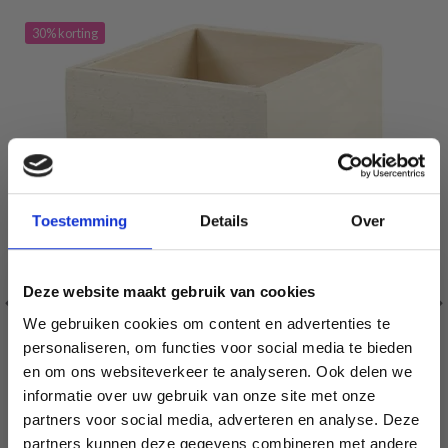
30% korting
Toestemming
Details
Over
Deze website maakt gebruik van cookies
We gebruiken cookies om content en advertenties te
personaliseren, om functies voor social media te bieden
en om ons websiteverkeer te analyseren. Ook delen we
informatie over uw gebruik van onze site met onze
partners voor social media, adverteren en analyse. Deze
Économisez jusqu'à 50 %
PENNENHOUDER 9,5X7,5 CM
partners kunnen deze gegevens combineren met andere