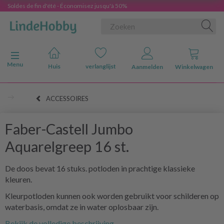
Soldes de fin d'été - Économisez jusqu'à 50%
Navigatie in-/uitschakelen
Menu
Huis
verlanglijst
Aanmelden
Winkelwagen
ACCESSOIRES
Faber-Castell Jumbo
Aquarelgreep 16 st.
De doos bevat 16 stuks. potloden in prachtige klassieke
kleuren.
Kleurpotloden kunnen ook worden gebruikt voor schilderen op
waterbasis, omdat ze in water oplosbaar zijn.
Bekijk de volledige beschrijving