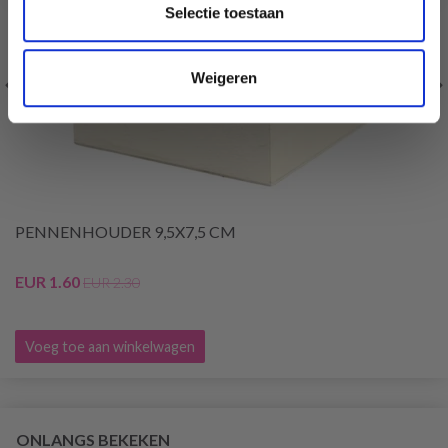
Selectie toestaan
Weigeren
PENNENHOUDER 9,5X7,5 CM
EUR 1.60
EUR 2.30
Voeg toe aan winkelwagen
ONLANGS BEKEKEN