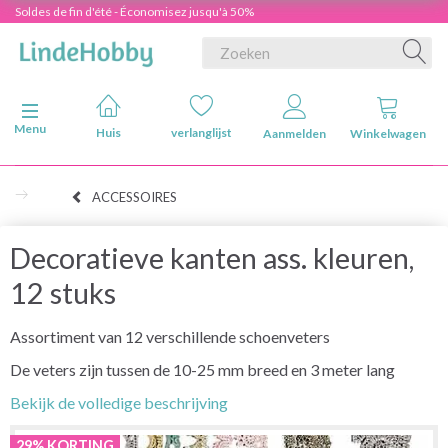
Soldes de fin d'été - Économisez jusqu'à 50%
Navigatie in-/uitschakelen
Menu
Huis
verlanglijst
Aanmelden
Winkelwagen
ACCESSOIRES
Decoratieve kanten ass. kleuren,
12 stuks
Assortiment van 12 verschillende schoenveters
De veters zijn tussen de 10-25 mm breed en 3 meter lang
Bekijk de volledige beschrijving
29% KORTING