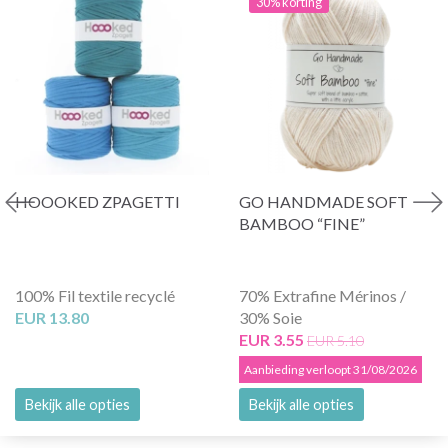
30% korting
HOOOKED ZPAGETTI
GO HANDMADE SOFT
BAMBOO “FINE”
100% Fil textile recyclé
70% Extrafine Mérinos /
EUR 13.80
30% Soie
EUR 3.55
EUR 5.10
Aanbieding verloopt 31/08/2026
Bekijk alle opties
Bekijk alle opties