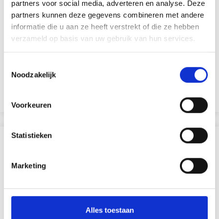
partners voor social media, adverteren en analyse. Deze
partners kunnen deze gegevens combineren met andere
informatie die u aan ze heeft verstrekt of die ze hebben
PENNENHOUDER 9,5X7,5 CM
verzameld op basis van uw gebruik van hun services.
EUR 1.60
EUR 2.30
Toestemmingsselectie
Noodzakelijk
Voeg toe aan winkelwagen
Voorkeuren
Statistieken
ANDEREN KOCHTEN OOK
Marketing
30% korting
Alles toestaan