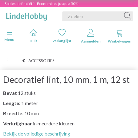
Soldes de fin d'été - Économisez jusqu'à 50%
Navigatie in-/uitschakelen
Menu
Huis
verlanglijst
Aanmelden
Winkelwagen
ACCESSOIRES
Decoratief lint, 10 mm, 1 m, 12 st
Bevat
12 stuks
Lengte:
1 meter
Breedte:
10 mm
Verkrijgbaar
in meerdere kleuren
Bekijk de volledige beschrijving