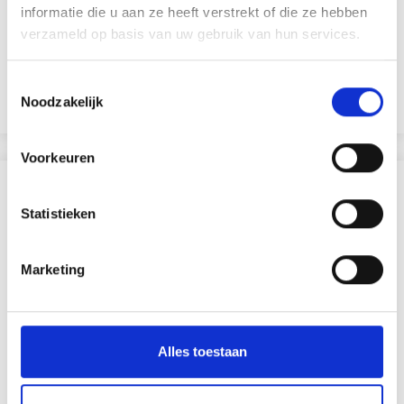
informatie die u aan ze heeft verstrekt of die ze hebben
EUR 1.60
EUR 2.30
verzameld op basis van uw gebruik van hun services.
Toestemmingsselectie
Noodzakelijk
Voeg toe aan winkelwagen
Voorkeuren
ANDEREN KOCHTEN OOK
Statistieken
30% korting
Marketing
Alles toestaan