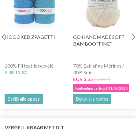
HOOOKED ZPAGETTI
GO HANDMADE SOFT
BAMBOO “FINE”
100% Fil textile recyclé
70% Extrafine Mérinos /
EUR 13.80
30% Soie
EUR 3.55
EUR 5.10
Aanbieding verloopt 31/08/2026
Bekijk alle opties
Bekijk alle opties
VERGELIJKBAAR MET DIT