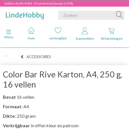
Soldes de fin d'été - Économisez jusqu'à 50%
Navigatie in-/uitschakelen
Menu
Huis
verlanglijst
Aanmelden
Winkelwagen
ACCESSOIRES
Color Bar Rive Karton, A4, 250 g,
16 vellen
Bevat
16 vellen
Formaat:
A4
Dikte:
250 gram
Verkrijgbaar
in effen kleur en patroon