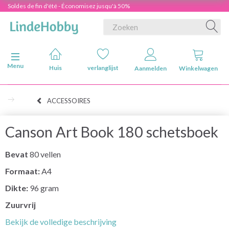
Soldes de fin d'été - Économisez jusqu'à 50%
Navigatie in-/uitschakelen
Menu
Huis
verlanglijst
Aanmelden
Winkelwagen
ACCESSOIRES
Canson Art Book 180 schetsboek
Bevat
80 vellen
Formaat:
A4
Dikte:
96 gram
Zuurvrij
Bekijk de volledige beschrijving