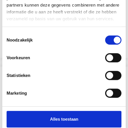
partners kunnen deze gegevens combineren met andere
PENNENHOUDER 9,5X7,5 CM
informatie die u aan ze heeft verstrekt of die ze hebben
verzameld op basis van uw gebruik van hun services.
EUR 1.60
EUR 2.30
Toestemmingsselectie
Noodzakelijk
Voeg toe aan winkelwagen
Voorkeuren
ANDEREN KOCHTEN OOK
Statistieken
30% korting
Marketing
Alles toestaan