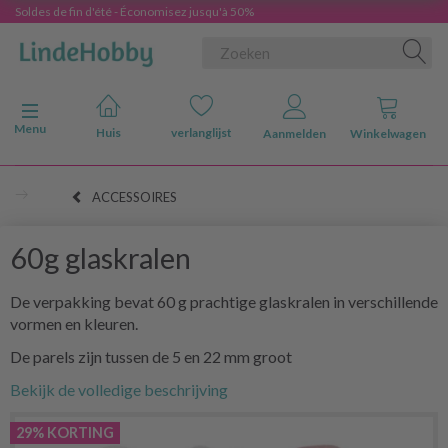
Soldes de fin d'été - Économisez jusqu'à 50%
Navigatie in-/uitschakelen
Menu
Huis
verlanglijst
Aanmelden
Winkelwagen
ACCESSOIRES
60g glaskralen
De verpakking bevat 60 g prachtige glaskralen in verschillende
vormen en kleuren.
De parels zijn tussen de 5 en 22 mm groot
Bekijk de volledige beschrijving
29% KORTING