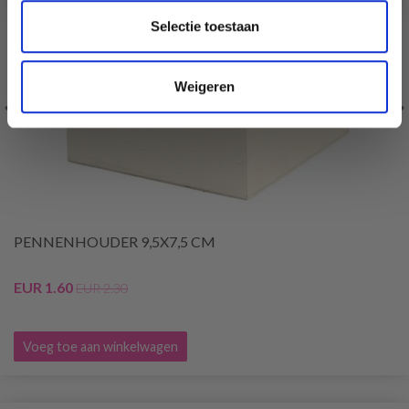
Selectie toestaan
Weigeren
PENNENHOUDER 9,5X7,5 CM
EUR 1.60
EUR 2.30
Voeg toe aan winkelwagen