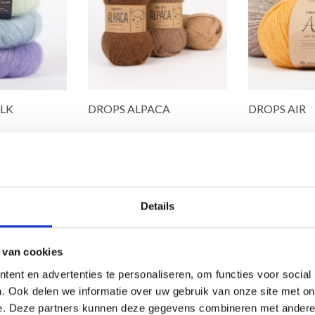
ILK
DROPS ALPACA
DROPS AIR
5% Nylon
100% Alpaga super fin
68% Coton / 
EUR 3.45
EUR 4.99
5.05
31/08/2026
Details
s options
Voir toutes les options
Voir toutes l
 van cookies
ent en advertenties te personaliseren, om functies voor social
. Ook delen we informatie over uw gebruik van onze site met on
e. Deze partners kunnen deze gegevens combineren met andere i