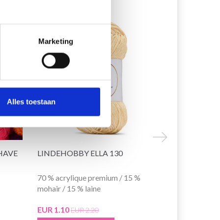
50% de réduction
50% de rédu
Marketing
Alles toestaan
HAVE
LINDEHOBBY ELLA 130
LINDEHOB
70 % acrylique premium / 15 %
100% Coton
mohair / 15 % laine
EUR 1.30
EU
EUR 1.10
EUR 2.20
L'offre expire 