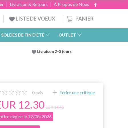
er
Livraison & Retours
À Propos de Nous
PANIER
LISTE DE VOEUX
SOLDES DE FIN D’ÉTÉ
OUTLET
Livraison 2-3 jours
0
avis
Ecrire une critique
EUR 12.30
EUR 14.45
'offre expire le 12/08/2026