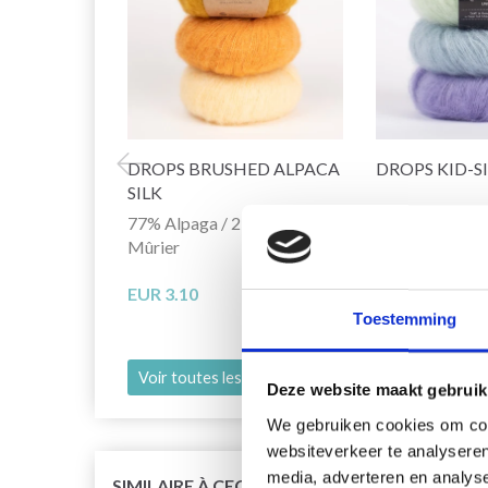
DROPS BRUSHED ALPACA
DROPS KID-S
SILK
77% Alpaga / 23% de Soie du
75% Laine / 2
Mûrier
EUR 3.55
EUR 
EUR 3.10
L'offre expire le 
Toestemming
Voir toutes les options
Voir toutes le
Deze website maakt gebruik
We gebruiken cookies om cont
websiteverkeer te analyseren
media, adverteren en analys
SIMILAIRE À CECI