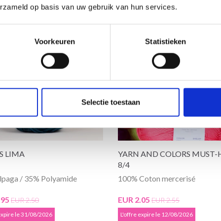
erzameld op basis van uw gebruik van hun services.
de réduction
19% de réduction
Voorkeuren
Statistieken
Selectie toestaan
S LIMA
YARN AND COLORS MUST-
8/4
lpaga / 35% Polyamide
100% Coton mercerisé
.95
EUR 2.05
EUR 2.50
EUR 2.55
 expire le 31/08/2026
L'offre expire le 12/08/2026