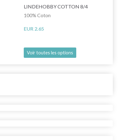
LINDEHOBBY COTTON 8/4
LINDEHOBB
100% Coton
100% Polyes
EUR 2.65
EUR 6.45
Voir toutes les options
Voir toutes