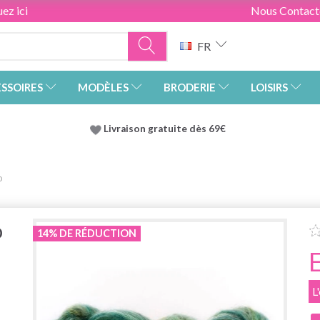
ez ici
Nous Contact
FR
SSOIRES
MODÈLES
BRODERIE
LOISIRS
Livraison gratuite dès 69€
o
o
14% DE RÉDUCTION
L