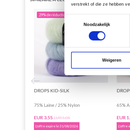
verstrekt of die ze hebben v
29% de réduction
22% 
Toestemmingsselectie
Noodzakelijk
Weigeren
DROPS KID-SILK
DROP
75% Laine / 25% Nylon
65% A
EUR 3.55
EUR 1
EUR 5.05
L'offre expire le 31/08/2026
L'offre