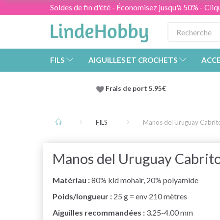
Soldes de fin d'été - Économisez jusqu'à 50% - Cliqu
FILS
AIGUILLES ET CROCHETS
ACCE
Frais de port 5.95€
FILS
Manos del Uruguay Cabrit
Manos del Uruguay Cabrit
Matériau :
80% kid mohair, 20% polyamide
Poids/longueur :
25 g = env 210 mètres
Aiguilles recommandées :
3.25-4.00 mm