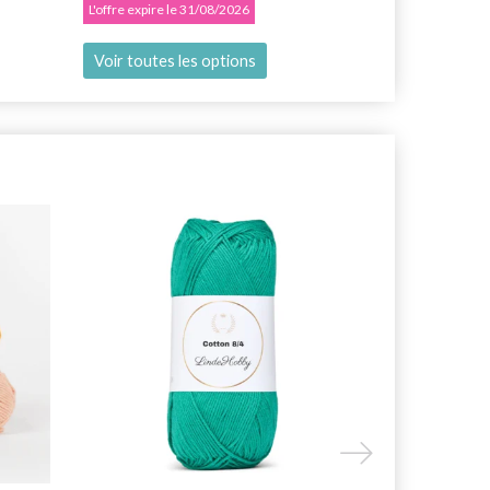
L'offre expire le 31/08/2026
Voir toutes les options
Voir toutes