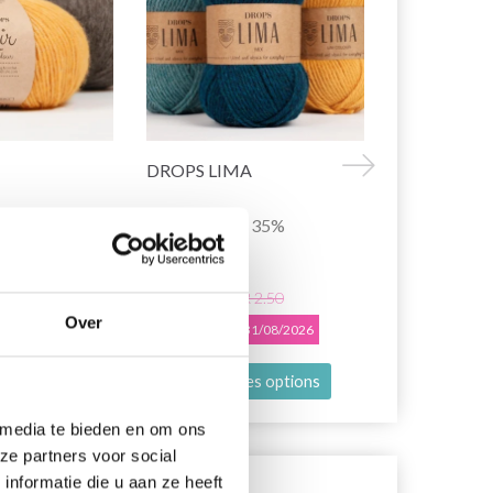
DROPS LIMA
DROPS BA
32% Jute
65% Alpaga / 35%
100% Laine 
Polyamide
EUR 3.40
EUR 1.95
EUR 2.50
Over
L'offre expire le 31/08/2026
es options
Voir toutes les options
Voir toutes
 media te bieden en om ons
ze partners voor social
nformatie die u aan ze heeft