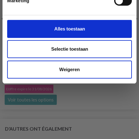
Marketing
Wil je liever nieuws ontvangen over onze
aanbiedingen en kortingen in het
Nederlands?
Ja, graag!
Alles toestaan
Selectie toestaan
DROPS KID-SILK
Weigeren
75% Laine / 25% Nylon
EUR 3.55
EUR 5.05
L'offre expire le 31/08/2026
Voir toutes les options
D'AUTRES ONT ÉGALEMENT