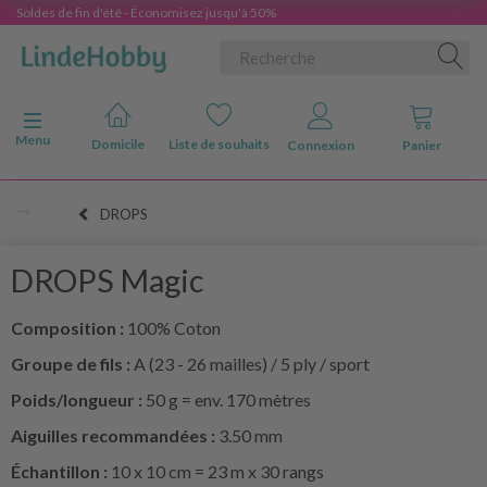
Soldes de fin d'été - Économisez jusqu'à 50%
Basculer la navigation
Menu
Domicile
Liste de souhaits
Connexion
Panier
DROPS
DROPS Magic
Composition :
100% Coton
Groupe de fils :
A (23 - 26 mailles) / 5 ply / sport
Poids/longueur :
50 g = env. 170 mètres
Aiguilles recommandées :
3.50 mm
Échantillon :
10 x 10 cm = 23 m x 30 rangs