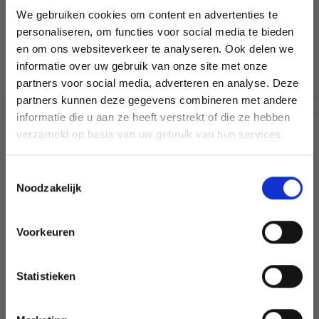
du Mûrier
EUR 3.55
EUR 5.05
We gebruiken cookies om content en advertenties te
EUR 3.10
personaliseren, om functies voor social media te bieden
L'offre expire le 31/08/2026
en om ons websiteverkeer te analyseren. Ook delen we
informatie over uw gebruik van onze site met onze
Voir toutes les options
Voir toutes les options
partners voor social media, adverteren en analyse. Deze
Économisez jusqu'à 50 %
partners kunnen deze gegevens combineren met andere
informatie die u aan ze heeft verstrekt of die ze hebben
Soyez le premier à connaître nos soldes et
verzameld op basis van uw gebruik van hun services.
SIMILAIRE À CECI
offres limitées en vous inscrivant à notre
newsletter gratuite !
Toestemmingsselectie
29% de réduction
Noodzakelijk
Voorkeuren
Oui, inscrivez-moi !
Statistieken
Non, merci