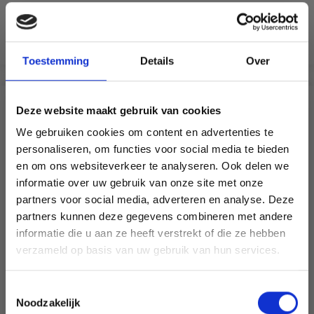
superwash / 25% Polyamide
EUR 14.99
EUR 8.30
Voir toutes les options
Voir toutes les options
Toestemming
Details
Over
SIMILAIRE À CECI
Deze website maakt gebruik van cookies
We gebruiken cookies om content en advertenties te
29% de réduction
personaliseren, om functies voor social media te bieden
en om ons websiteverkeer te analyseren. Ook delen we
informatie over uw gebruik van onze site met onze
partners voor social media, adverteren en analyse. Deze
Économisez jusqu'à 50 %
partners kunnen deze gegevens combineren met andere
informatie die u aan ze heeft verstrekt of die ze hebben
Soyez le premier à connaître nos soldes et
verzameld op basis van uw gebruik van hun services.
offres limitées en vous inscrivant à notre
newsletter gratuite !
Toestemmingsselectie
Noodzakelijk