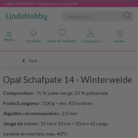
Soldes de fin d'été - Économisez jusqu'à 50%
Basculer la navigation
Menu
Domicile
Liste de souhaits
Connexion
Panier
Opal
Opal Schafpate 14 - Winterweide
Composition :
75 % Laine vierge, 25 % polyamide
Poids/Longueur :
100 g = env. 425 mètres
Aiguilles recommandées :
2,5 mm
Jauge de tricot :
10 cm x 10 cm = 20 m x 42 rangs
Lavable en machine, max. 40°C