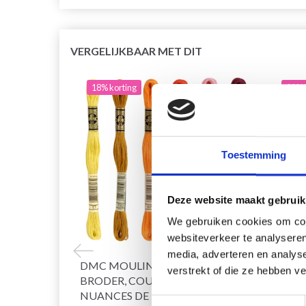
VERGELIJKBAAR MET DIT
18% korting
20% 
Toestemming
Deze website maakt gebruik
We gebruiken cookies om cont
websiteverkeer te analyseren
media, adverteren en analys
DMC MOULINÉ SPÉCIAL 25 FIL À
HOBB
verstrekt of die ze hebben v
BRODER, COULEURS UNIES,
NUANCES DE
Toestemmingsselectie