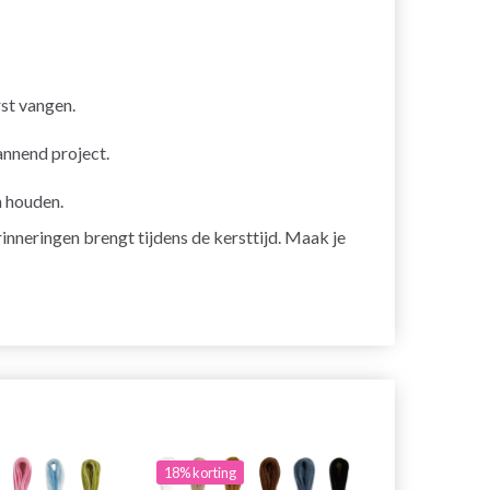
rst vangen.
annend project.
n houden.
rinneringen brengt tijdens de kersttijd. Maak je
18% korting
20% korting