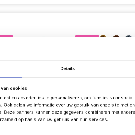
korting
18% korting
Details
Économisez jusqu'à 50 %
 van cookies
Soyez le premier à connaître nos soldes et
ent en advertenties te personaliseren, om functies voor social
offres limitées en vous inscrivant à notre
. Ook delen we informatie over uw gebruik van onze site met on
newsletter gratuite !
e. Deze partners kunnen deze gegevens combineren met andere i
YARTS CERCLE À BRODER
DMC MOULINÉ SPÉCIAL 25 F
erzameld op basis van uw gebruik van hun services.
BRODER, COULEURS
UNIES, NUANCES NEUTRES