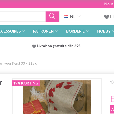
Nous
L
NL
CCESSOIRES
PATRONEN
BORDERIE
HOBBY
Livraison gratuite dès 69€
en voor Kerst 33 x 115 cm
r
19% KORTING
A