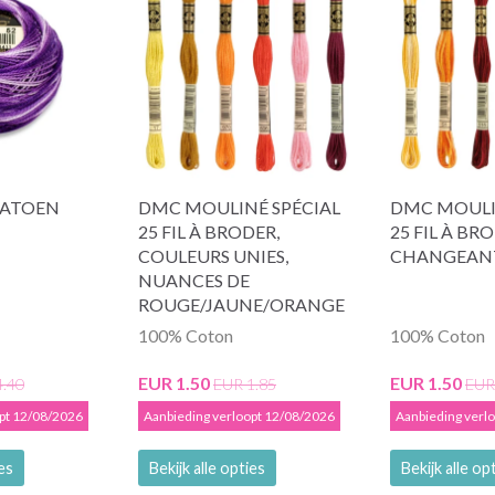
KATOEN
DMC MOULINÉ SPÉCIAL
DMC MOULI
25 FIL À BRODER,
25 FIL À BR
COULEURS UNIES,
CHANGEAN
NUANCES DE
ROUGE/JAUNE/ORANGE
100% Coton
100% Coton
EUR 1.50
EUR 1.50
4.40
EUR 1.85
EUR
opt 12/08/2026
Aanbieding verloopt 12/08/2026
Aanbieding verl
ies
Bekijk alle opties
Bekijk alle op