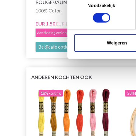
ROUGE/JAUNE/ORANGE
Noodzakelijk
100% Coton
EUR 2
Aanbied
EUR 1.50
EUR 1.85
Aanbieding verloopt 12/08/2026
Weigeren
Bekijk alle opties
Bekijk
ANDEREN KOCHTEN OOK
18% korting
20% 