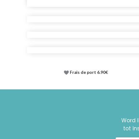
Frais de port 6.90€
Word l
tot i