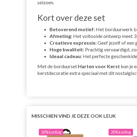
seizoen.
Kort over deze set
Betoverend motief:
Het borduurwerk bied
Afmeting:
Het voltooide ontwerp meet 33
Creatieve expressie:
Geef jezelf of een 
Hoge kwaliteit:
Prachtig vervaardigd, zoda
Ideaal cadeau:
Het perfecte geschenkide
Met de borduurset
Harten voor Kerst
kun je e
kerstdecoratie extra speciaal met dit nostalgisc
MISSCHIEN VIND JE DEZE OOK LEUK
20% korting
20% korting