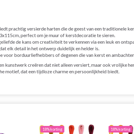
t prachtig versierde harten die de geest van een traditionele ke
x115cm, perfect om je muur of kerstdecoratie te sieren.
geliefde de kans om creativiteit te verkennen via een leuk en ontsp
t elk detail in het ontwerp duidelijk en helder is.
e voor borduurliefhebbers of degenen die van kerst en ambachte
en kunstwerk creëren dat niet alleen versiert, maar ook vrolijke he
he motief, dat een tijdloze charme en persoonlijkheid biedt.
18% korting
18% korting