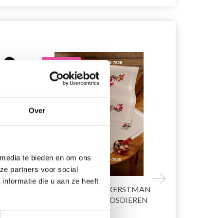
20% korting
19% korting
Over
 media te bieden en om ons
ze partners voor social
nformatie die u aan ze heeft
IL À
BORDUURPAKKET KERSTMAN
HOBBYART
TAFELKLEED MET BOSDIEREN
CERCEAUX Á