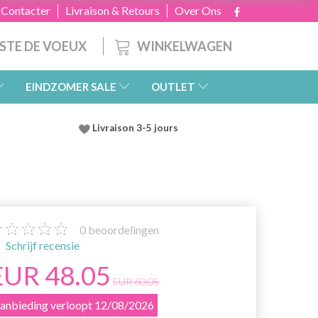
 Contacter
Livraison & Retours
Over Ons
WINKELWAGEN
ISTE DE VOEUX
EINDZOMER SALE
OUTLET
Livraison 3-5 jours
0
beoordelingen
Schrijf recensie
EUR 48.05
EUR 60.05
anbieding verloopt 12/08/2026