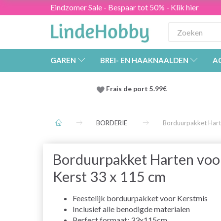
Eindzomer Sale - Bespaar tot 50% - Klik hier
GAREN
BREI- EN HAAKNAALDEN
A
Frais de port 5.99€
BORDERIE
Borduurpakket Hart
Borduurpakket Harten voo
Kerst 33 x 115 cm
Feestelijk borduurpakket voor Kerstmis
Inclusief alle benodigde materialen
Perfect formaat: 33x115cm