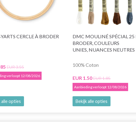
YARTS CERCLE À BRODER
DMC MOULINÉ SPÉCIAL 25 F
BRODER, COULEURS
UNIES, NUANCES NEUTRES
100% Coton
.85
EUR 3.55
ing verloopt 12/08/2026
EUR 1.50
EUR 1.85
Aanbieding verloopt 12/08/2026
 alle opties
Bekijk alle opties