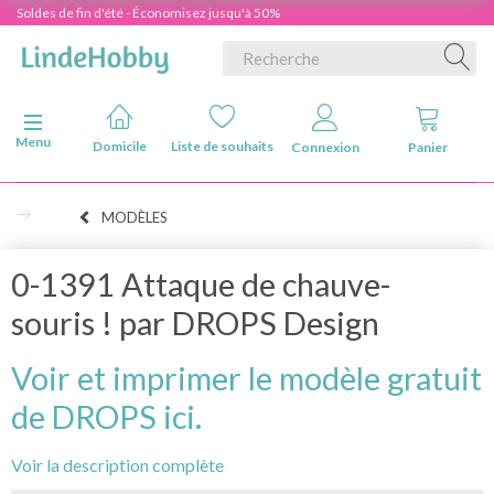
Soldes de fin d'été - Économisez jusqu'à 50%
Basculer la navigation
Menu
Domicile
Liste de souhaits
Connexion
Panier
MODÈLES
0-1391 Attaque de chauve-
souris ! par DROPS Design
Voir et imprimer le modèle gratuit
de DROPS ici.
Voir la description complète