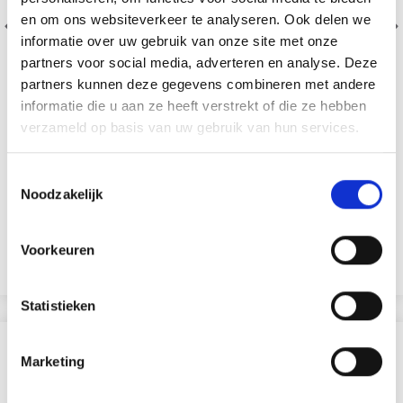
en om ons websiteverkeer te analyseren. Ook delen we
informatie over uw gebruik van onze site met onze
partners voor social media, adverteren en analyse. Deze
partners kunnen deze gegevens combineren met andere
informatie die u aan ze heeft verstrekt of die ze hebben
verzameld op basis van uw gebruik van hun services.
DROPS PARIS
Toestemmingsselectie
100% Coton
Noodzakelijk
EUR 1.55
Ajouter au panier
Voorkeuren
Voir toutes les options
Statistieken
D'AUTRES ONT ÉGALEMENT
Marketing
29% de réduction