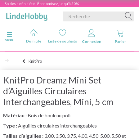
Soldes de fin d'été - Économisez jusqu'à 50%
Basculer la navigation
Menu
Domicile
Liste de souhaits
Connexion
Panier
KnitPro
KnitPro Dreamz Mini Set
d’Aiguilles Circulaires
Interchangeables, Mini, 5 cm
Matériau :
Bois de bouleau poli
Type :
Aiguilles circulaires interchangeables
Tailles d’aiguilles :
3.00, 3.50, 3.75, 4.00, 4.50, 5.00, 5.50 et