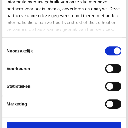
informatie over uw gebruik van onze site met onze
SIMILAIRE À CECI
partners voor social media, adverteren en analyse. Deze
partners kunnen deze gegevens combineren met andere
19% de réduction
informatie die u aan ze heeft verstrekt of die ze hebben
verzameld op basis van uw gebruik van hun services.
Toestemmingsselectie
Noodzakelijk
Voorkeuren
Statistieken
Marketing