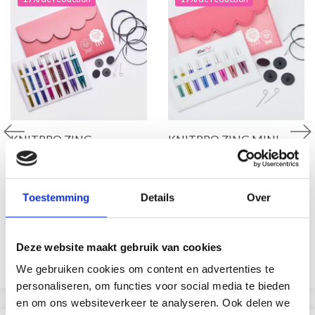
KNITPRO ZING
KNITPRO ZING MINI
ENSEMBLE D'AIGUILLES
ENSEMBLE D'AIGUILLES
CIRCULAIRES
CIRCULAIRES
INTERCHANGEABLES
INTERCHANGEABLES, 5
Toestemming
Details
Over
DELUXE
CM
EUR 47.20
EUR 56.65
EUR 58.99
EUR 70.80
L'offre expire le 08/09/2026
L'offre expire le 08/09/2026
Deze website maakt gebruik van cookies
Ajouter au panier
Ajouter au panier
We gebruiken cookies om content en advertenties te
personaliseren, om functies voor social media te bieden
en om ons websiteverkeer te analyseren. Ook delen we