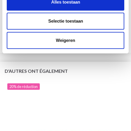
Alles toestaan
KNITPRO CÂBLE EN ACIER INOXYDABLE SWIVEL OR
(40-150 CM)
Selectie toestaan
EUR 3.70
EUR 4.60
L'offre expire le 08/09/2026
Weigeren
Voir toutes les options
D'AUTRES ONT ÉGALEMENT
20% de réduction