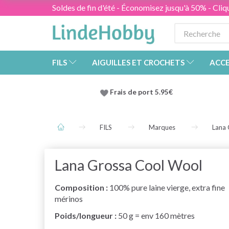
Soldes de fin d'été - Économisez jusqu'à 50% - Cliqu
FILS
AIGUILLES ET CROCHETS
ACCE
Frais de port 5.95€
FILS
Marques
Lana 
Lana Grossa Cool Wool
Composition :
100% pure laine vierge, extra fine
mérinos
Poids/longueur :
50 g = env 160 mètres