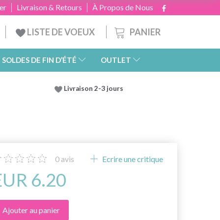
er
Livraison & Retours
À Propos de Nous
PANIER
LISTE DE VOEUX
SOLDES DE FIN D’ÉTÉ
OUTLET
Livraison 2-3 jours
0
avis
Ecrire une critique
EUR 6.20
Ajouter au panier