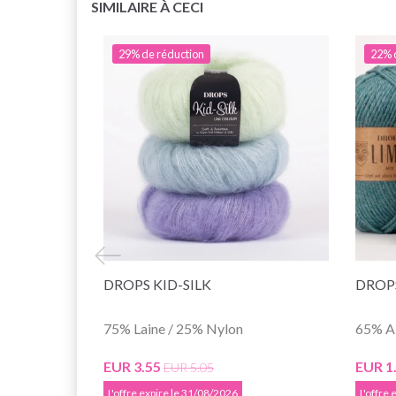
SIMILAIRE À CECI
29% de réduction
22% 
DROPS KID-SILK
DROP
75% Laine / 25% Nylon
65% A
EUR 3.55
EUR 1
EUR 5.05
L'offre expire le 31/08/2026
L'offre