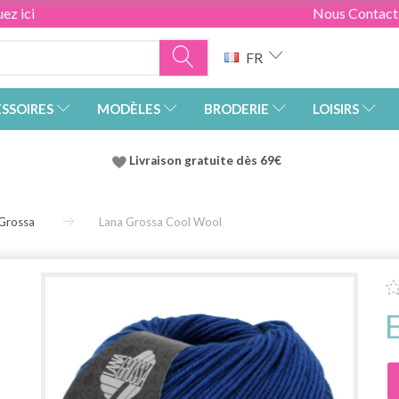
ez ici
Nous Contact
FR
SSOIRES
MODÈLES
BRODERIE
LOISIRS
Livraison gratuite dès 69€
Grossa
Lana Grossa Cool Wool