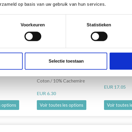
erzameld op basis van uw gebruik van hun services.
Voorkeuren
Statistieken
A MERINO
LANA GROSSA SOFFIO
LANA GROS
Selectie toestaan
PURE
rinos
60% Laine mérinos / 30%
100% Cachem
Coton / 10% Cachemire
EUR 17.05
EUR 6.30
s options
Voir toutes les options
Voir toutes l