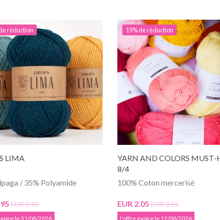
de réduction
19% de réduction
S LIMA
YARN AND COLORS MUST-
8/4
lpaga / 35% Polyamide
100% Coton mercerisé
.95
EUR 2.05
EUR 2.50
EUR 2.55
 expire le 31/08/2026
L'offre expire le 12/08/2026