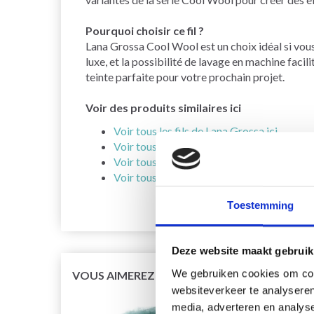
Pourquoi choisir ce fil ?
Lana Grossa Cool Wool est un choix idéal si vous 
luxe, et la possibilité de lavage en machine faci
teinte parfaite pour votre prochain projet.
Voir des produits similaires ici
Voir tous les fils de Lana Grossa ici
Voir tous les fils en laine mérinos ici
Voir tous les fils pour aiguilles de taille 2
Voir tous les modèles de tricot pour aiguil
Toestemming
Deze website maakt gebruik
We gebruiken cookies om cont
VOUS AIMEREZ SÛREMENT
websiteverkeer te analyseren
media, adverteren en analys