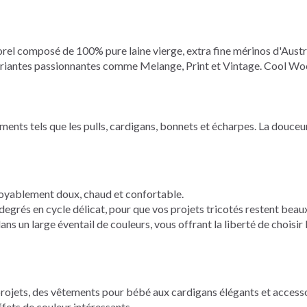
l composé de 100% pure laine vierge, extra fine mérinos d'Australie.
riantes passionnantes comme Melange, Print et Vintage. Cool Wo
ents tels que les pulls, cardigans, bonnets et écharpes. La douceur
croyablement doux, chaud et confortable.
degrés en cycle délicat, pour que vos projets tricotés restent bea
ns un large éventail de couleurs, vous offrant la liberté de choisi
projets, des vêtements pour bébé aux cardigans élégants et accesso
ffets de couleur intéressants.