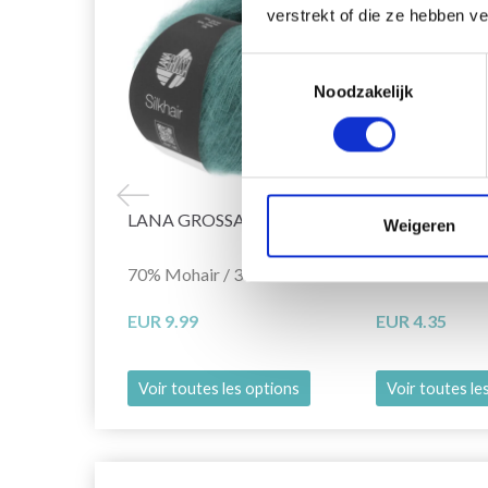
verstrekt of die ze hebben v
Toestemmingsselectie
Noodzakelijk
LANA GROSSA SILKHAIR
LANA GROSS
Weigeren
UNO
70% Mohair / 30% Soie
100% Laine mé
EUR 9.99
EUR 4.35
Voir toutes les options
Voir toutes le