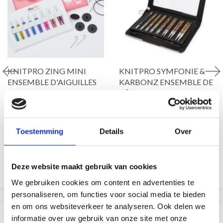
KNITPRO ZING MINI
KNITPRO SYMFONIE &
ENSEMBLE D'AIGUILLES
KARBONZ ENSEMBLE DE
CIRCULAIRES
BÂTONS RONDS
INTERCHANGEABLES, 5
INTERCHANGEABLES
CM
DELUXE
Toestemming
Details
Over
EUR 56.65
EUR 57.60
EUR 70.80
EUR 71.99
L'offre expire le 08/09/2026
L'offre expire le 08/09/2026
Deze website maakt gebruik van cookies
Ajouter au panier
Ajouter au panier
We gebruiken cookies om content en advertenties te
personaliseren, om functies voor social media te bieden
en om ons websiteverkeer te analyseren. Ook delen we
SIMILAIRE À CECI
informatie over uw gebruik van onze site met onze