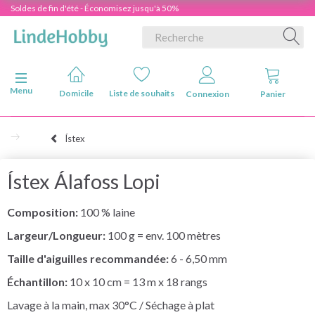
Soldes de fin d'été - Économisez jusqu'à 50%
Basculer la navigation
Menu
Domicile
Liste de souhaits
Connexion
Panier
Ístex
Ístex Álafoss Lopi
Composition:
100 % laine
Largeur/Longueur:
100 g = env. 100 mètres
Taille d'aiguilles recommandée:
6 - 6,50 mm
Échantillon:
10 x 10 cm = 13 m x 18 rangs
Lavage à la main, max 30°C / Séchage à plat