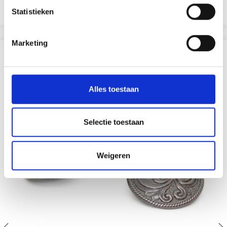
Voir toutes les options
Statistieken
Marketing
D'AUTRES ONT ÉGALEMENT
30% de réduction
Alles toestaan
Selectie toestaan
Weigeren