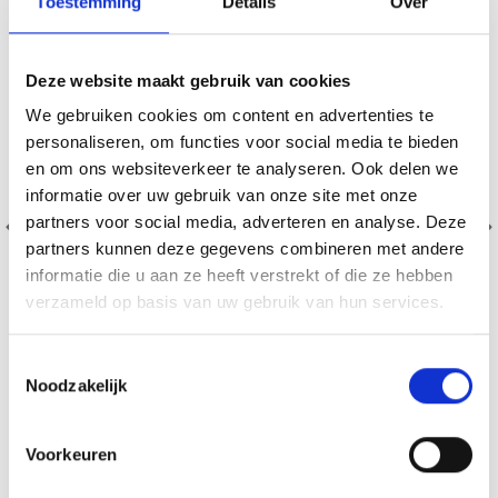
Toestemming
Details
Over
Deze website maakt gebruik van cookies
We gebruiken cookies om content en advertenties te
personaliseren, om functies voor social media te bieden
en om ons websiteverkeer te analyseren. Ook delen we
informatie over uw gebruik van onze site met onze
partners voor social media, adverteren en analyse. Deze
partners kunnen deze gegevens combineren met andere
informatie die u aan ze heeft verstrekt of die ze hebben
verzameld op basis van uw gebruik van hun services.
Toestemmingsselectie
Noodzakelijk
DROPS KID-SILK
75% Laine / 25% Nylon
EUR 3.55
EUR 5.05
Voorkeuren
L'offre expire le 31/08/2026