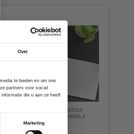
19% de réduction
Over
 media te bieden en om ons
ze partners voor social
nformatie die u aan ze heeft
 DE
KNITPRO PUNCH-NEEDLE
S (30
CADRES DE TISSU CARRÉS, 2
PIÈCES
Marketing
EUR 18.40
EUR 22.99