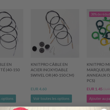
38% de réduc
BLE EN
KNITPRO CÂBLE EN
KNITPRO M
TÉ (40-150
ACIER INOXYDABLE
MARQUEURS 
SWIVEL OR (40-150 CM)
ANNEAUX O
PCS)
EUR 4.60
EUR 1.45
EUR
s options
Voir toutes les options
Ajouter au pa