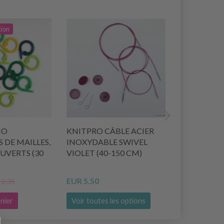
tion
IO
KNITPRO CÂBLE ACIER
TRANSFERT
DE MAILLES,
INOXYDABLE SWIVEL
KNITPRO
UVERTS (30
VIOLET (40-150 CM)
EUR 5.50
EUR 3.99
 2.35
nier
Voir toutes les options
Ajouter au 