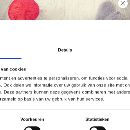
de réduction
38% de réduction
Économisez jusqu'à 50 %
Details
Soyez le premier à connaître nos soldes et
 van cookies
offres limitées en vous inscrivant à notre
ent en advertenties te personaliseren, om functies voor social
newsletter gratuite !
. Ook delen we informatie over uw gebruik van onze site met on
e. Deze partners kunnen deze gegevens combineren met andere i
erzameld op basis van uw gebruik van hun services.
ULEUR DE FIL KNITPRO
KNITPRO MIO MARQUEURS
ATURE, IMPRIMÉ BOULEAU
MAILLES, ANNEAUX OUVERT
Oui, inscrivez-moi !
PCS)
Voorkeuren
Statistieken
6.99
EUR 1.45
EUR 124.25
EUR 2.35