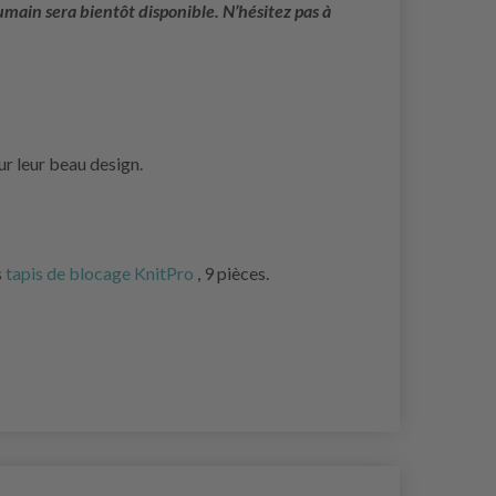
main sera bientôt disponible. N’hésitez pas à
ur leur beau design.
s
tapis de blocage KnitPro
, 9 pièces.