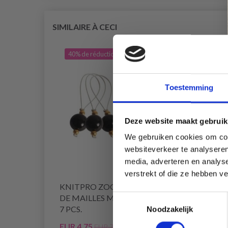
SIMILAIRE À CECI
40% de réduction
29% 
Toestemming
Deze website maakt gebruik
We gebruiken cookies om cont
websiteverkeer te analyseren
media, adverteren en analys
verstrekt of die ze hebben v
KNITPRO ZOONI MARQUEURS
ENRO
DE MAILLES MIDNIGHT BEAUTY,
SIGN
Toestemmingsselectie
7 PCS.
Noodzakelijk
EUR 4.75
EUR 8
EUR 7.95