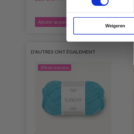
Ajouter au panier
Ajout
Weigeren
D'AUTRES ONT ÉGALEMENT
20% de réduction