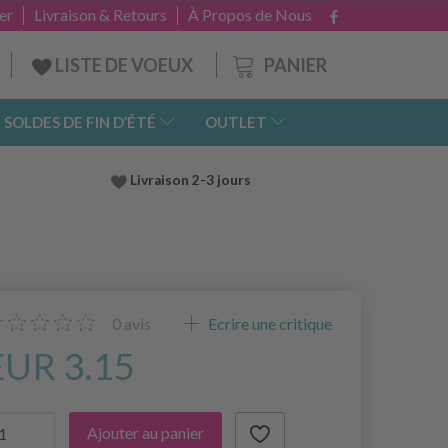
er
Livraison & Retours
À Propos de Nous
PANIER
LISTE DE VOEUX
SOLDES DE FIN D’ÉTÉ
OUTLET
Livraison 2-3 jours
0
avis
Ecrire une critique
EUR 3.15
Ajouter au panier