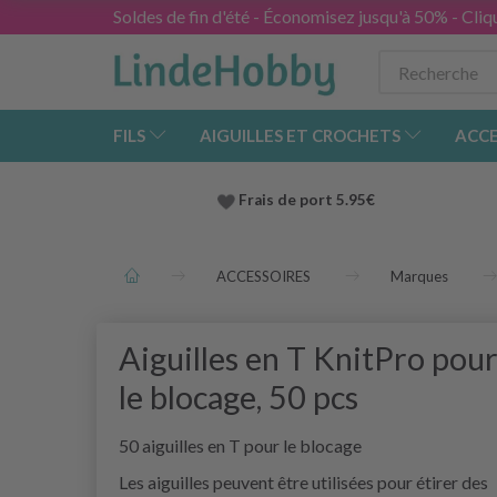
Soldes de fin d'été - Économisez jusqu'à 50% - Cliqu
FILS
AIGUILLES ET CROCHETS
ACCE
Frais de port 5.95€
ACCESSOIRES
Marques
Aiguilles en T KnitPro pou
le blocage, 50 pcs
50 aiguilles en T pour le blocage
Les aiguilles peuvent être utilisées pour étirer des