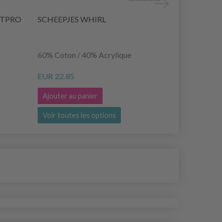
ITPRO
SCHEEPJES WHIRL
STYLO TEX
60% Coton / 40% Acrylique
EUR 4.30
EU
EUR 22.85
Ajouter au panier
Voir toutes les options
Ajouter au 