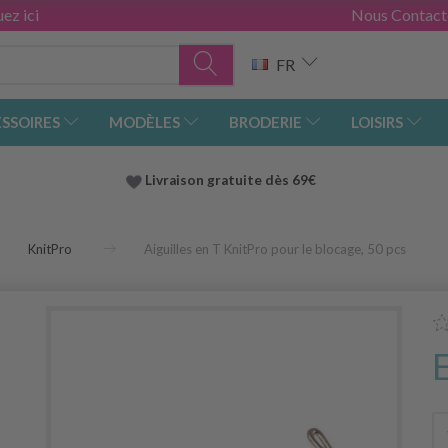
ez ici
Nous Contact
FR
SSOIRES
MODÈLES
BRODERIE
LOISIRS
Livraison gratuite dès 69€
KnitPro
Aiguilles en T KnitPro pour le blocage, 50 pcs
r