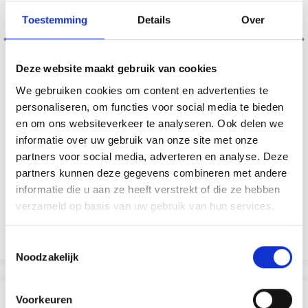
Toestemming
Details
Over
Deze website maakt gebruik van cookies
We gebruiken cookies om content en advertenties te
personaliseren, om functies voor social media te bieden
ENSEMBLE D'AIMANTS KNITPRO (4 PIÈCES)
en om ons websiteverkeer te analyseren. Ook delen we
informatie over uw gebruik van onze site met onze
EUR 6.80
partners voor social media, adverteren en analyse. Deze
partners kunnen deze gegevens combineren met andere
informatie die u aan ze heeft verstrekt of die ze hebben
verzameld op basis van uw gebruik van hun services.
Ajouter au panier
Toestemmingsselectie
Noodzakelijk
Voorkeuren
RÉCEMMENT CONSULTÉ