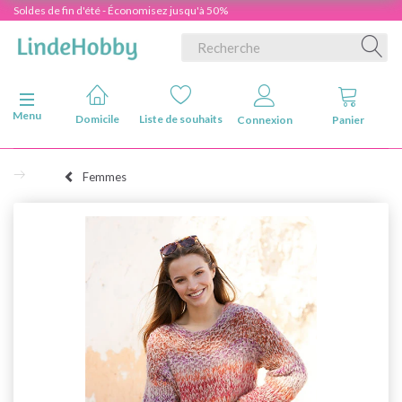
Soldes de fin d'été - Économisez jusqu'à 50%
Basculer la navigation
Menu
Domicile
Liste de souhaits
Connexion
Panier
Femmes