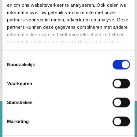
en om ons websiteverkeer te analyseren. Ook delen we
ÉTANCHÉITÉ AU TRICOT :
informatie over uw gebruik van onze site met onze
7 mailles en largeur et 10 aiguilles en hauteur en jersey et 1
partners voor social media, adverteren en analyse. Deze
fil dans chaque qualité (= 2 fils) = 10 x 10 cm.
partners kunnen deze gegevens combineren met andere
PINDE :
informatie die u aan ze heeft verstrekt of die ze hebben
Aiguilles DROPS ROUND 15 : Longueur 80 cm pour le
verzameld op basis van uw gebruik van hun services.
jersey.
Les bâtons n'ont qu'une valeur indicative. Si vous obtenez
Toestemmingsselectie
trop de mailles de 10 cm, changez pour des aiguilles plus
Noodzakelijk
épaisses. Si vous obtenez trop peu de mailles de 10 cm,
changez pour des aiguilles plus fines.
Voir tous les modèles DROPS ici.
Voorkeuren
Statistieken
Économisez jusqu'à 50%
Marketing
Recevez notre newsletter gratuite et
bénéficiez d'inspiration, d'offres et de