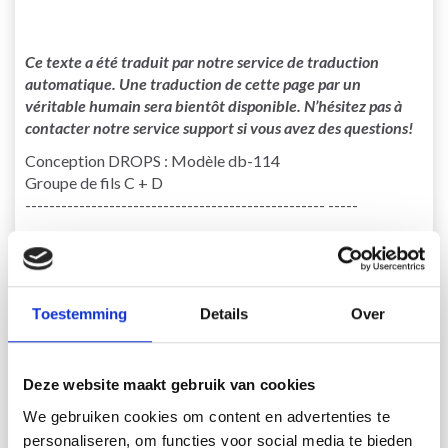
Ce texte a été traduit par notre service de traduction
automatique. Une traduction de cette page par un
véritable humain sera bientôt disponible. N’hésitez pas à
contacter notre service support si vous avez des questions!
Conception DROPS : Modèle db-114
Groupe de fils C + D
-------------------------------------------------- -----
TAILLE:
XS - S - M - L - XL - XXL
MATÉRIAUX:
DROPS BIG DELIGHT de Garnstudio (appartient au
Toestemming
Details
Over
groupe de fils C)
300-300-300-400-400-400 g coloris 07, lever de soleil
Et utilise:
Deze website maakt gebruik van cookies
DROPS MELODY de Garnstudio (appartient au groupe de
We gebruiken cookies om content en advertenties te
fils D)
personaliseren, om functies voor social media te bieden
200-200-200-250-250-300 g coloris 15, beige