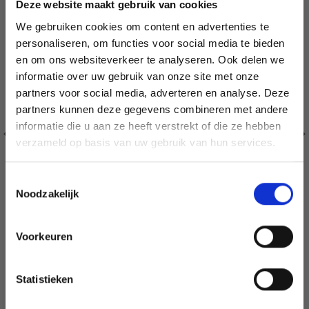
Deze website maakt gebruik van cookies
We gebruiken cookies om content en advertenties te
personaliseren, om functies voor social media te bieden
en om ons websiteverkeer te analyseren. Ook delen we
informatie over uw gebruik van onze site met onze
partners voor social media, adverteren en analyse. Deze
Économisez jusqu'à 50 %
partners kunnen deze gegevens combineren met andere
informatie die u aan ze heeft verstrekt of die ze hebben
Soyez le premier à connaître nos soldes et
verzameld op basis van uw gebruik van hun services.
offres limitées en vous inscrivant à notre
newsletter gratuite !
Toestemmingsselectie
Noodzakelijk
Voorkeuren
Oui, inscrivez-moi !
203-21 PARFUM D'AUTOMNE PAR DROPS DESIGN
EUR 10.93
EUR 13.85
Statistieken
Non, merci
Ajouter au panier