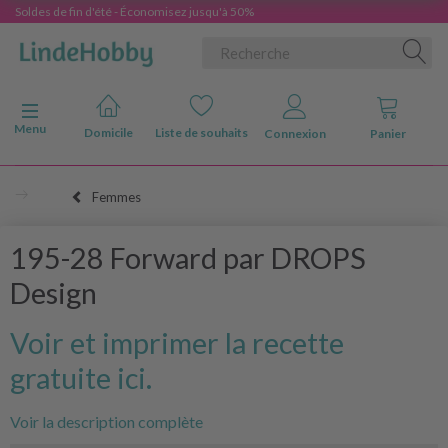
Soldes de fin d'été - Économisez jusqu'à 50%
Basculer la navigation
Menu
Domicile
Liste de souhaits
Connexion
Panier
Femmes
195-28 Forward par DROPS
Design
Voir et imprimer la recette
gratuite ici.
Voir la description complète