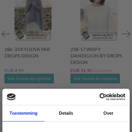
186-33 KYLIENA PAR
258-17 WISPY
DROPS DESIGN
DANDELION BY DROPS
DESIGN
EUR 4.99
EUR 31.95
EUR 45.45
Voir toutes les options
Voir toutes les options
SIMILAIRE À CECI
Toestemming
Details
Over
21% de réduction