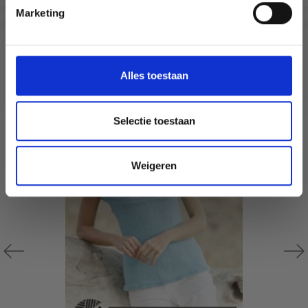
Marketing
Wil je liever nieuws ontvangen over onze
aanbiedingen en kortingen in het
D'AUTRES ONT ÉGALEMENT
Nederlands?
Ja, graag!
Alles toestaan
Selectie toestaan
Weigeren