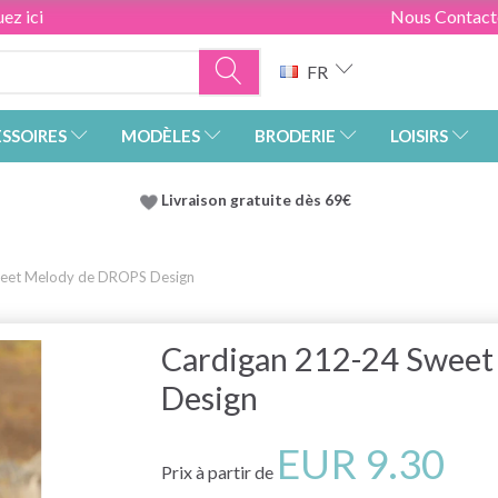
ez ici
Nous Contact
FR
SSOIRES
MODÈLES
BRODERIE
LOISIRS
Livraison gratuite dès 69€
weet Melody de DROPS Design
Cardigan 212-24 Swee
Design
EUR 9.30
Prix à partir de