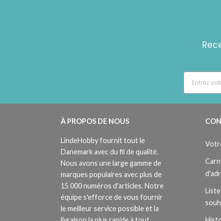
Rece
À PROPOS DE NOUS
CON
LindeHobby fournit tout le
Votr
Danemark avec du fil de qualité.
Carn
Nous avons une large gamme de
d'ad
marques populaires avec plus de
15 000 numéros d'articles. Notre
Liste
équipe s'efforce de vous fournir
souh
le meilleur service possible et la
livraison la plus rapide à tout
Histo