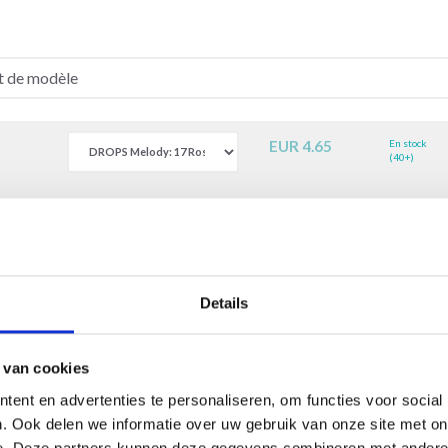
EUR 4.65
En stock
(40+)
Details
uction automatique. Une traduction de cette page par un véritable hu
questions!
 van cookies
ent en advertenties te personaliseren, om functies voor social
. Ook delen we informatie over uw gebruik van onze site met on
--
e. Deze partners kunnen deze gegevens combineren met andere i