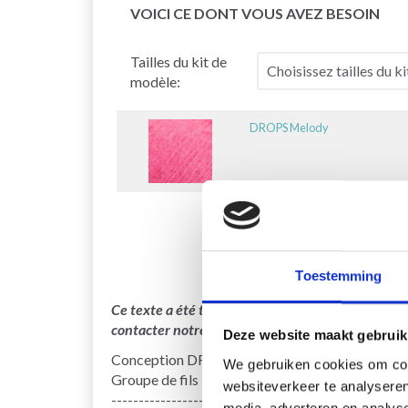
VOICI CE DONT VOUS AVEZ BESOIN
Tailles du kit de
modèle:
DROPS Melody
Toestemming
Ce texte a été traduit par notre service de trad
contacter notre service support si vous avez des 
Deze website maakt gebruik
Conception DROPS : Modèle ml-050
We gebruiken cookies om cont
Groupe de fils D
websiteverkeer te analyseren
-------------------------------------------------- ---
media, adverteren en analys