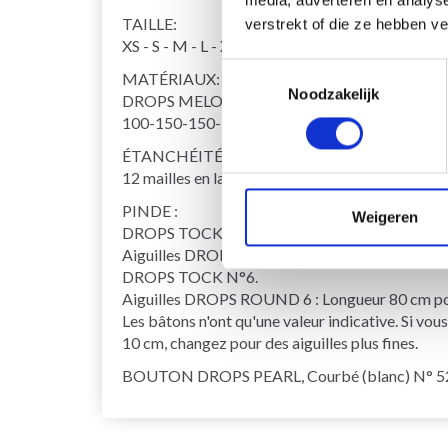
TAILLE:
verstrekt of die ze hebben v
XS - S - M - L - XL - XXL
Toestemmingsselectie
MATÉRIAUX:
Noodzakelijk
DROPS MELODY de Garnstudio (appartient au gr
100-150-150-150-150-150-150 g coloris 17, ro
ÉTANCHÉITÉ AU TRICOT :
12 mailles en largeur et 14 aiguilles en hauteur e
PINDE :
Weigeren
DROPS TOCK N°8.
Aiguilles DROPS ROUND 8 : Longueur 40 cm et 8
DROPS TOCK N°6.
Aiguilles DROPS ROUND 6 : Longueur 80 cm pou
Les bâtons n'ont qu'une valeur indicative. Si vou
10 cm, changez pour des aiguilles plus fines.
BOUTON DROPS PEARL, Courbé (blanc) N° 522 