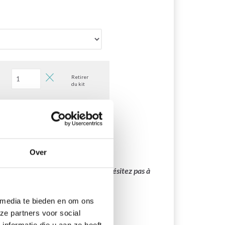
Retirer
du kit
Ajouter tout au panier
Over
main sera bientôt disponible. N’hésitez pas à
 media te bieden en om ons
ze partners voor social
nformatie die u aan ze heeft