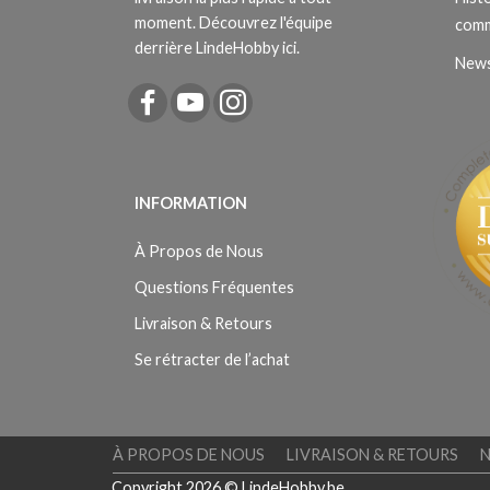
moment. Découvrez l'équipe
com
derrière LindeHobby ici.
News
INFORMATION
À Propos de Nous
Questions Fréquentes
Livraison & Retours
Se rétracter de l’achat
À PROPOS DE NOUS
LIVRAISON & RETOURS
Copyright 2026 © LindeHobby.be