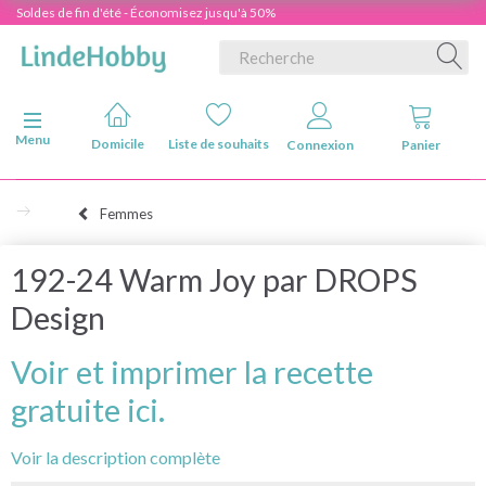
Soldes de fin d'été - Économisez jusqu'à 50%
Basculer la navigation
Menu
Domicile
Liste de souhaits
Connexion
Panier
Femmes
192-24 Warm Joy par DROPS
Design
Voir et imprimer la recette
gratuite ici.
Voir la description complète