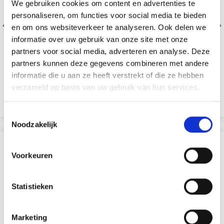
We gebruiken cookies om content en advertenties te
personaliseren, om functies voor social media te bieden
en om ons websiteverkeer te analyseren. Ook delen we
informatie over uw gebruik van onze site met onze
186-33 KYLIENA PAR
258-17 WISPY
partners voor social media, adverteren en analyse. Deze
DROPS DESIGN
DANDELION BY DROPS
partners kunnen deze gegevens combineren met andere
DESIGN
informatie die u aan ze heeft verstrekt of die ze hebben
EUR 4.99
EUR 31.95
verzameld op basis van uw gebruik van hun services.
EUR 45.45
Voir toutes les options
Voir toutes les options
Toestemmingsselectie
Noodzakelijk
SIMILAIRE À CECI
Voorkeuren
21% de réduction
Statistieken
Marketing