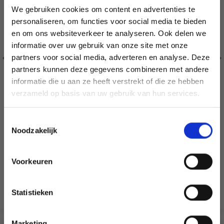
We gebruiken cookies om content en advertenties te
personaliseren, om functies voor social media te bieden
en om ons websiteverkeer te analyseren. Ook delen we
informatie over uw gebruik van onze site met onze
partners voor social media, adverteren en analyse. Deze
Économisez jusqu'à 50 %
partners kunnen deze gegevens combineren met andere
informatie die u aan ze heeft verstrekt of die ze hebben
Soyez le premier à connaître nos soldes et
verzameld op basis van uw gebruik van hun services.
offres limitées en vous inscrivant à notre
newsletter gratuite !
Toestemmingsselectie
DROPS NEPAL
Noodzakelijk
65% Alpaga / 35% Polyamide
Voorkeuren
EUR 2.50
Oui, inscrivez-moi !
Ajouter au panier
Statistieken
Voir toutes les options
Non, merci
Marketing