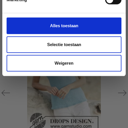
Wil je liever nieuws ontvangen over onze
aanbiedingen en kortingen in het
D'AUTRES ONT ÉGALEMENT
Nederlands?
Ja, graag!
Alles toestaan
Selectie toestaan
Weigeren