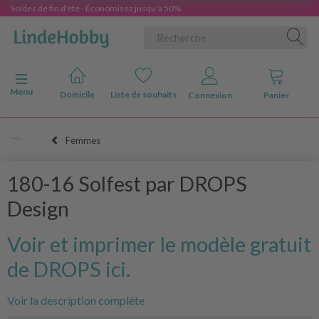
Soldes de fin d'été - Économisez jusqu'à 50%
Basculer la navigation
Menu
Domicile
Liste de souhaits
Connexion
Panier
Femmes
180-16 Solfest par DROPS
Design
Voir et imprimer le modèle gratuit
de DROPS ici.
Voir la description complète