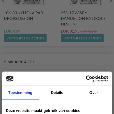
186-33 KYLIENA PAR
258-17 WISPY
DROPS DESIGN
DANDELION BY DROPS
DESIGN
EUR 4.99
EUR 31.95
EUR 45.45
Voir toutes les options
Voir toutes les options
SIMILAIRE À CECI
Toestemming
Details
Over
Deze website maakt gebruik van cookies