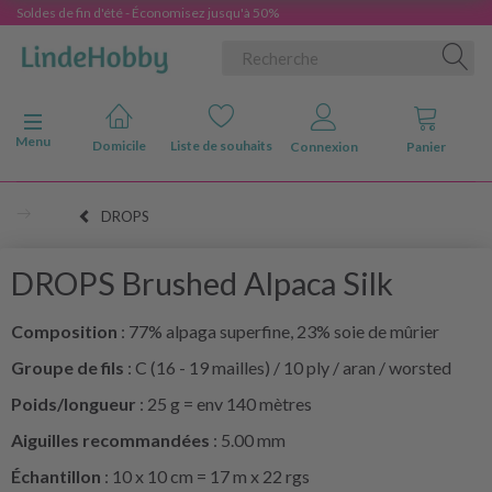
Soldes de fin d'été - Économisez jusqu'à 50%
Basculer la navigation
Menu
Domicile
Liste de souhaits
Connexion
Panier
DROPS
DROPS Brushed Alpaca Silk
Composition
: 77% alpaga superfine, 23% soie de mûrier
Groupe de fils
: C (16 - 19 mailles) / 10 ply / aran / worsted
Poids/longueur
: 25 g = env 140 mètres
Aiguilles recommandées
: 5.00 mm
Échantillon
: 10 x 10 cm = 17 m x 22 rgs