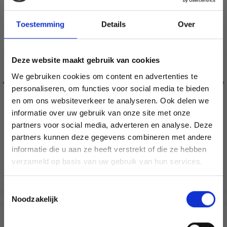
Toestemming
Details
Over
Deze website maakt gebruik van cookies
We gebruiken cookies om content en advertenties te
personaliseren, om functies voor social media te bieden
DROPS KID-SILK
DROPS ALPACA
en om ons websiteverkeer te analyseren. Ook delen we
informatie over uw gebruik van onze site met onze
75% Laine / 25% Nylon
100% Alpaga super fin
partners voor social media, adverteren en analyse. Deze
Économisez jusqu'à 50 %
EUR 3.55
EUR 3.45
EUR 5.05
partners kunnen deze gegevens combineren met andere
L'offre expire le 31/08/2026
informatie die u aan ze heeft verstrekt of die ze hebben
Soyez le premier à connaître nos soldes et
verzameld op basis van uw gebruik van hun services.
offres limitées en vous inscrivant à notre
Voir toutes les options
Voir toutes les options
newsletter gratuite !
Toestemmingsselectie
Noodzakelijk
SIMILAIRE À CECI