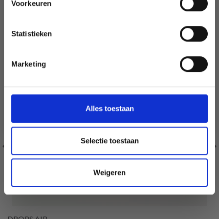
Voorkeuren
Oui, inscrivez-moi !
Statistieken
Non, merci
Marketing
Wil je liever nieuws ontvangen over onze
aanbiedingen en kortingen in het
Nederlands?
Ja, graag!
Alles toestaan
Selectie toestaan
Weigeren
DROPS AIR