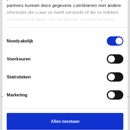
partners kunnen deze gegevens combineren met andere
SIMILAIRE À CECI
informatie die u aan ze heeft verstrekt of die ze hebben
verzameld op basis van uw gebruik van hun services.
29% de réduction
Toestemmingsselectie
Noodzakelijk
Voorkeuren
Statistieken
Marketing
Alles toestaan