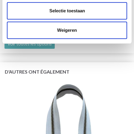
DROPS KID-SILK
Selectie toestaan
75% Laine / 25% Nylon
EUR 3.55
EUR 5.05
Weigeren
L'offre expire le 31/08/2026
Voir toutes les options
D'AUTRES ONT ÉGALEMENT