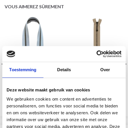
VOUS AIMEREZ SÛREMENT
Toestemming
Details
Over
YKK FERMETURE ÉCLAIR
YKK FERMETURE ÉCLAIR
FIXE LAITON ANTIQUE 6
LAITON ANTIQUE 4 MM
Deze website maakt gebruik van cookies
MM 35 CM
23 CM
EUR 5.20
EUR 4.60
We gebruiken cookies om content en advertenties te
personaliseren, om functies voor social media te bieden
Voir toutes les options
Voir toutes les options
en om ons websiteverkeer te analyseren. Ook delen we
informatie over uw gebruik van onze site met onze
partners voor social media, adverteren en analyse. Deze