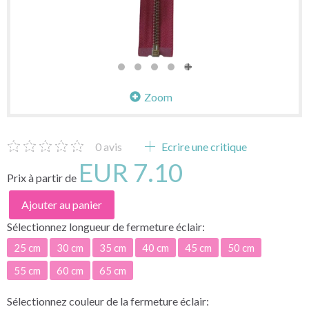
Zoom
0
avis
Ecrire une critique
EUR 7.10
Prix à partir de
Ajouter au panier
Sélectionnez
longueur de fermeture éclair:
25 cm
30 cm
35 cm
40 cm
45 cm
50 cm
55 cm
60 cm
65 cm
Sélectionnez
couleur de la fermeture éclair: