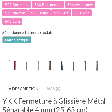
527 Bordeaux
560 Bleu marine
566 Vert armée
570 Marron
573 Beige
578 Gris
580 Noir
841 Écru
Sélectionnez
fermeture éclair:
Laiton antique
LA DESCRIPTION
AVIS (0)
YKK Fermeture à Glissière Métal
Séparable 4 mm (25-65 cm)