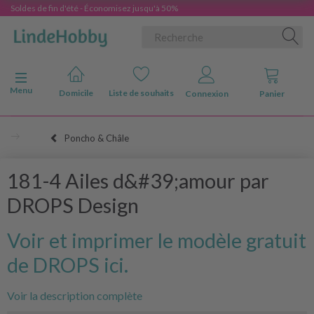
Soldes de fin d'été - Économisez jusqu'à 50%
Basculer la navigation
Menu
Domicile
Liste de souhaits
Connexion
Panier
Poncho & Châle
181-4 Ailes d&#39;amour par
DROPS Design
Voir et imprimer le modèle gratuit
de DROPS ici.
Voir la description complète