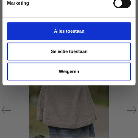
Marketing
Wil je liever nieuws ontvangen over onze
aanbiedingen en kortingen in het
Nederlands?
D'AUTRES ONT ÉGALEMENT
Ja, graag!
Alles toestaan
Selectie toestaan
Weigeren