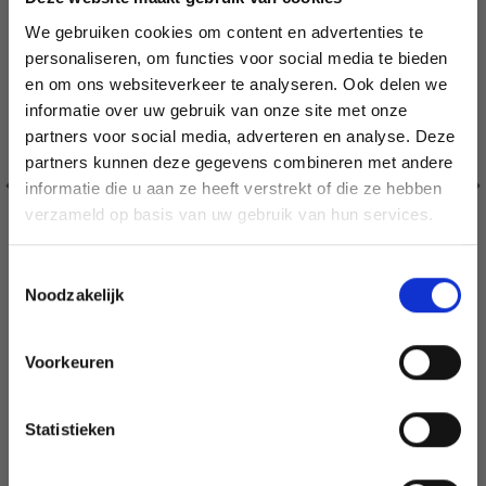
We gebruiken cookies om content en advertenties te
personaliseren, om functies voor social media te bieden
en om ons websiteverkeer te analyseren. Ook delen we
informatie over uw gebruik van onze site met onze
partners voor social media, adverteren en analyse. Deze
Économisez jusqu'à 50 %
partners kunnen deze gegevens combineren met andere
informatie die u aan ze heeft verstrekt of die ze hebben
Soyez le premier à connaître nos soldes et
verzameld op basis van uw gebruik van hun services.
offres limitées en vous inscrivant à notre
newsletter gratuite !
Toestemmingsselectie
Noodzakelijk
DROPS PRO SPARK AIGUILLES CIRCULAIRES 80 CM
Voorkeuren
(2.00-10.00 MM)
Oui, inscrivez-moi !
EUR 3.99
Statistieken
Ajouter au panier
Non, merci
Voir toutes les options