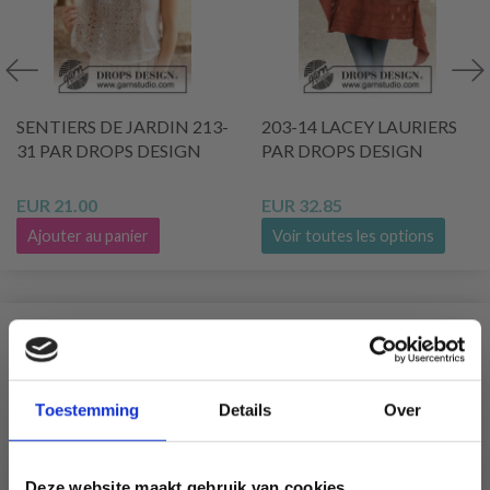
SENTIERS DE JARDIN 213-
203-14 LACEY LAURIERS
31 PAR DROPS DESIGN
PAR DROPS DESIGN
EUR 21.00
EUR 32.85
Ajouter au panier
Voir toutes les options
SIMILAIRE À CECI
Toestemming
Details
Over
Deze website maakt gebruik van cookies