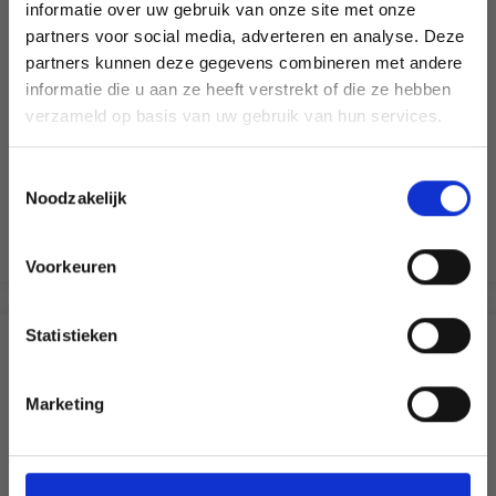
informatie over uw gebruik van onze site met onze
partners voor social media, adverteren en analyse. Deze
Économisez jusqu'à 50 %
partners kunnen deze gegevens combineren met andere
informatie die u aan ze heeft verstrekt of die ze hebben
Soyez le premier à connaître nos soldes et
verzameld op basis van uw gebruik van hun services.
offres limitées en vous inscrivant à notre
newsletter gratuite !
Toestemmingsselectie
36-4 APRÈS-MIDI PLAYDATE PAR DROPS DESIGN
Noodzakelijk
EUR 21.28
EUR 22.33
Voir toutes les options
Voorkeuren
Oui, inscrivez-moi !
Statistieken
D'AUTRES ONT ÉGALEMENT
Non, merci
Marketing
Wil je liever nieuws ontvangen over onze
aanbiedingen en kortingen in het
Nederlands?