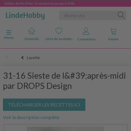
Soldes de fin d'été - Économisez jusqu'à 50%
Basculer la navigation
Menu
Domicile
Liste de souhaits
Connexion
Panier
Layette
31-16 Sieste de l&#39;après-midi
par DROPS Design
TÉLÉCHARGER LES RECETTES ICI
Voir la description complète