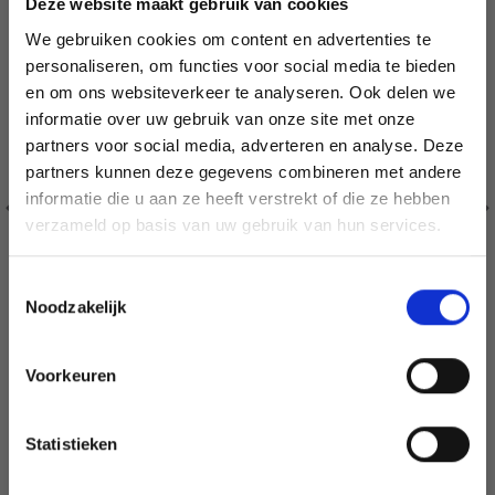
Deze website maakt gebruik van cookies
We gebruiken cookies om content en advertenties te
personaliseren, om functies voor social media te bieden
en om ons websiteverkeer te analyseren. Ook delen we
informatie over uw gebruik van onze site met onze
partners voor social media, adverteren en analyse. Deze
Économisez jusqu'à 50 %
partners kunnen deze gegevens combineren met andere
informatie die u aan ze heeft verstrekt of die ze hebben
Soyez le premier à connaître nos soldes et
verzameld op basis van uw gebruik van hun services.
offres limitées en vous inscrivant à notre
newsletter gratuite !
Toestemmingsselectie
Noodzakelijk
Voorkeuren
Oui, inscrivez-moi !
36-4 APRÈS-MIDI PLAYDATE PAR DROPS DESIGN
EUR 21.28
EUR 22.33
Statistieken
Non, merci
Voir toutes les options