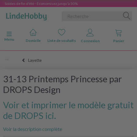
Soldes de fin d'été - Économisez jusqu'à 50%
Basculer la navigation
Menu
Domicile
Liste de souhaits
Connexion
Panier
Layette
31-13 Printemps Princesse par
DROPS Design
Voir et imprimer le modèle gratuit
de DROPS ici.
Voir la description complète