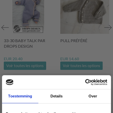
33-30 BABY TALK PAR
PULL PRÉFÉRÉ
DROPS DESIGN
EUR 20.40
EUR 14.60
Voir toutes les options
Voir toutes les options
SIMILAIRE À CECI
Toestemming
Details
Over
4% de réduction