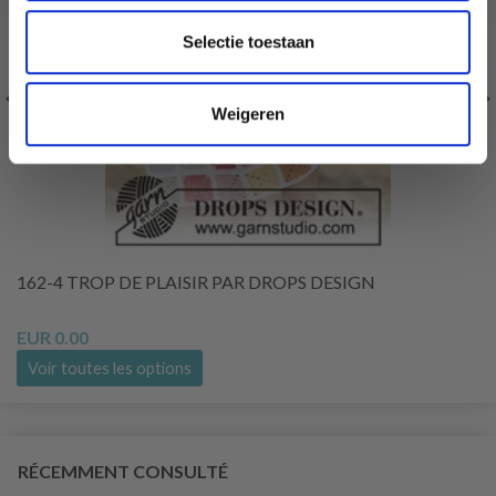
Selectie toestaan
Weigeren
162-4 TROP DE PLAISIR PAR DROPS DESIGN
EUR 0.00
Voir toutes les options
RÉCEMMENT CONSULTÉ