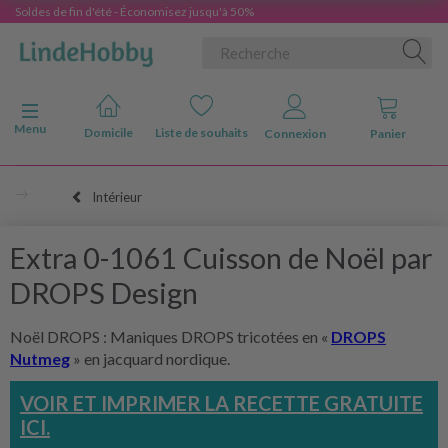
Soldes de fin d'été - Économisez jusqu'à 50%
Basculer la navigation
Menu
Domicile
Liste de souhaits
Connexion
Panier
Intérieur
Extra 0-1061 Cuisson de Noël par
DROPS Design
Noël DROPS : Maniques DROPS tricotées en «
DROPS
Nutmeg
» en jacquard nordique.
VOIR ET IMPRIMER LA RECETTE GRATUITE
ICI.